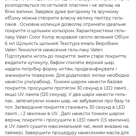
розподіляється по нігтьовій пластині і не затікає на
бічні валики. Завдяки дуже вигідному та зручному
об\'єму можна створити власну велику палітру гель-
лаків . Основна колекція дозволяє отримати ідеальне
покриття із щільним кольором. Характеристики гель-
лаку Valeri Color Колір яскравий світло-зелений Об\'єм
6 мл Щільність щільний Текстура емаль Виробник
Valeri Технологія нанесення гель-лаку Valeri:
Підготувати ніготь до покриття: зняти старе покриття,
видалити кутикулу, бафом спиляти верхній шар,
надати потрібну форму нігтям, продезінфікувати і
знежирити поверхню. Для додаткової зчіпки необхідно
нанести ультрабонд . Тонким шаром нанести базове
покриття, просушити протягом 30 секунд в LED лампі ,
якщо UV лампа (120 секунд). У два шари нанести гель-
лак , запечатуючи кожен шар, не забуваючи про базу та
топ. Затвердіння покриття становить 30 секунд в LED
лампі , і 2 хвилини в UV . Далі нанести тонким шаром
верхнє покриття і просушити в LED лампі (1,5 хвилини),
в UV лампі сушити максимальний час, який вказано на
таймері. Завершити процедуру нанесенням масла для