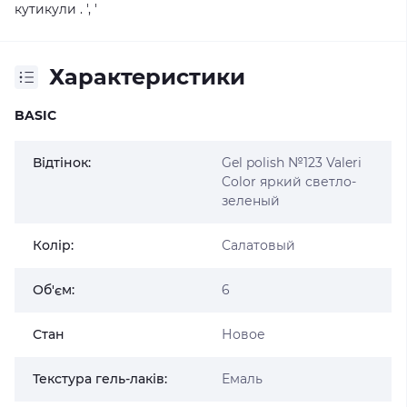
кутикули . ', '
Характеристики
BASIC
Відтінок:
Gel polish №123 Valeri
Color яркий светло-
зеленый
Колір:
Салатовый
Об'єм:
6
Стан
Новое
Текстура гель-лаків:
Емаль