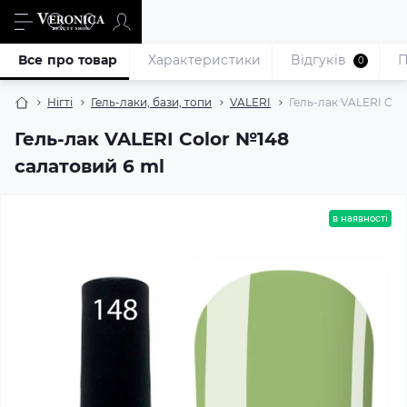
Все про товар
Характеристики
Відгуків
П
0
Нігті
Гель-лаки, бази, топи
VALERI
Гель-лак VALERI Col
Гель-лак VALERI Color №148
салатовий 6 ml
в наявності