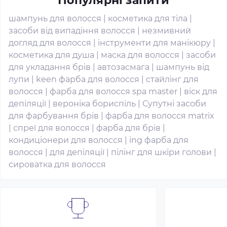
Популярні запити
шампунь для волосся
|
косметика для тіла
|
засоби від випадіння волосся
|
незмивний
догляд для волосся
|
інструменти для манікюру
|
косметика для душа
|
маска для волосся
|
засоби
для укладання брів
|
автозасмага
|
шампунь від
лупи
|
keen фарба для волосся
|
стайлінг для
волосся
|
фарба для волосся spa master
|
віск для
депіляції
|
вероніка бориспіль
|
Супутні засоби
для фарбування брів
|
фарба для волосся matrix
|
спреї для волосся
|
фарба для брів
|
кондиціонери для волосся
|
ing фарба для
волосся
|
для депіляції
|
пілінг для шкіри голови
|
сироватка для волосся