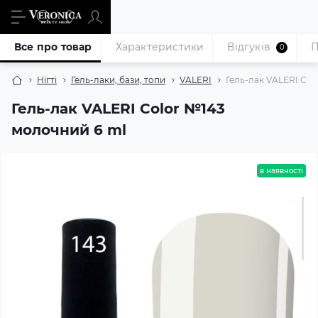
Все про товар
Характеристики
Відгуків
П
0
Нігті
Гель-лаки, бази, топи
VALERI
Гель-лак VALERI Col
Гель-лак VALERI Color №143
молочний 6 ml
в наявності