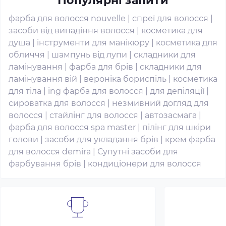
Популярні запити
фарба для волосся nouvelle
|
спреї для волосся
|
засоби від випадіння волосся
|
косметика для
душа
|
інструменти для манікюру
|
косметика для
обличчя
|
шампунь від лупи
|
складники для
ламінування
|
фарба для брів
|
складники для
ламінування вій
|
вероніка бориспіль
|
косметика
для тіла
|
ing фарба для волосся
|
для депіляції
|
сироватка для волосся
|
незмивний догляд для
волосся
|
стайлінг для волосся
|
автозасмага
|
фарба для волосся spa master
|
пілінг для шкіри
голови
|
засоби для укладання брів
|
крем фарба
для волосся demira
|
Супутні засоби для
фарбування брів
|
кондиціонери для волосся