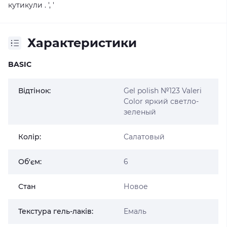
кутикули . ', '
Характеристики
BASIC
Відтінок:
Gel polish №123 Valeri
Color яркий светло-
зеленый
Колір:
Салатовый
Об'єм:
6
Стан
Новое
Текстура гель-лаків:
Емаль