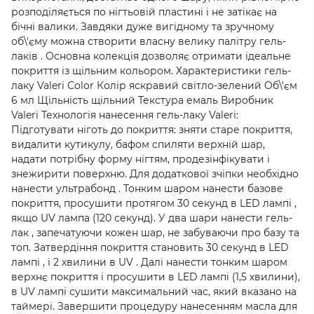
розподіляється по нігтьовій пластині і не затікає на
бічні валики. Завдяки дуже вигідному та зручному
об\'єму можна створити власну велику палітру гель-
лаків . Основна колекція дозволяє отримати ідеальне
покриття із щільним кольором. Характеристики гель-
лаку Valeri Color Колір яскравий світло-зелений Об\'єм
6 мл Щільність щільний Текстура емаль Виробник
Valeri Технологія нанесення гель-лаку Valeri:
Підготувати ніготь до покриття: зняти старе покриття,
видалити кутикулу, бафом спиляти верхній шар,
надати потрібну форму нігтям, продезінфікувати і
знежирити поверхню. Для додаткової зчіпки необхідно
нанести ультрабонд . Тонким шаром нанести базове
покриття, просушити протягом 30 секунд в LED лампі ,
якщо UV лампа (120 секунд). У два шари нанести гель-
лак , запечатуючи кожен шар, не забуваючи про базу та
топ. Затвердіння покриття становить 30 секунд в LED
лампі , і 2 хвилини в UV . Далі нанести тонким шаром
верхнє покриття і просушити в LED лампі (1,5 хвилини),
в UV лампі сушити максимальний час, який вказано на
таймері. Завершити процедуру нанесенням масла для