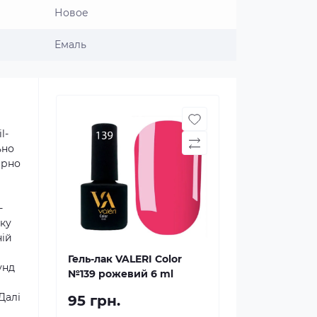
Новое
Емаль
l-
ьно
ірно
-
аку
ній
Гель-лак VALERI Color
унд
№139 рожевий 6 ml
Далі
95 грн.