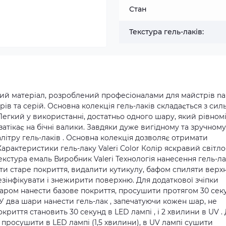
Стан
Текстура гель-лаків:
пний матеріал, розроблений професіоналами для майстрів nai
орів та серій. Основна колекція гель-лаків складається з сил
 Легкий у використанні, достатньо одного шару, який рівном
 затікає на бічні валики. Завдяки дуже вигідному та зручному
літру гель-лаків . Основна колекція дозволяє отримати
арактеристики гель-лаку Valeri Color Колір яскравий світло
екстура емаль Виробник Valeri Технологія нанесення гель-л
зняти старе покриття, видалити кутикулу, бафом спиляти верх
езінфікувати і знежирити поверхню. Для додаткової зчіпки
шаром нанести базове покриття, просушити протягом 30 сек
. У два шари нанести гель-лак , запечатуючи кожен шар, не
криття становить 30 секунд в LED лампі , і 2 хвилини в UV . 
просушити в LED лампі (1,5 хвилини), в UV лампі сушити