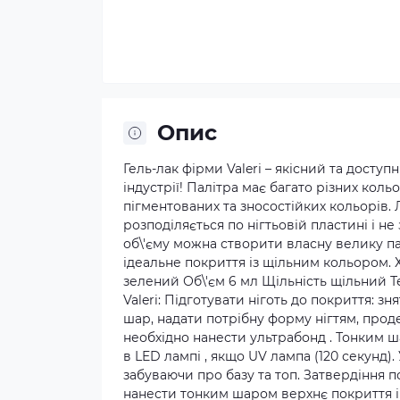
Опис
Гель-лак фірми Valeri – якісний та досту
індустрії! Палітра має багато різних коль
пігментованих та зносостійких кольорів.
розподіляється по нігтьовій пластині і не
об\'єму можна створити власну велику па
ідеальне покриття із щільним кольором. Х
зелений Об\'єм 6 мл Щільність щільний Т
Valeri: Підготувати ніготь до покриття: 
шар, надати потрібну форму нігтям, прод
необхідно нанести ультрабонд . Тонким 
в LED лампі , якщо UV лампа (120 секунд)
забуваючи про базу та топ. Затвердіння по
нанести тонким шаром верхнє покриття і 