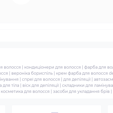
я волосся
|
кондиціонери для волосся
|
фарба для во
осся
|
вероніка бориспіль
|
крем фарба для волосся d
інування
|
спреї для волосся
|
для депіляції
|
автозасм
 для тіла
|
віск для депіляції
|
складники для ламінува
|
косметика для волосся
|
засоби для укладання брів
|