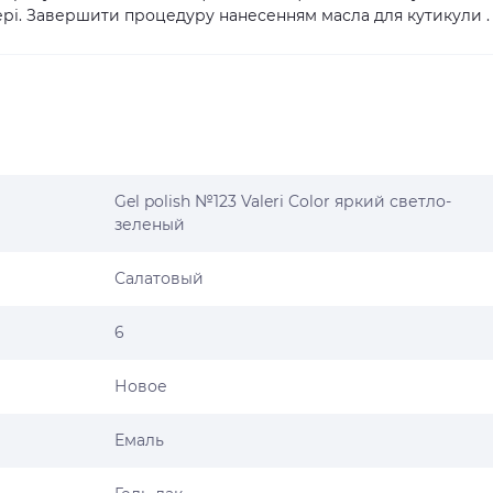
рі. Завершити процедуру нанесенням масла для кутикули . ',
Gel polish №123 Valeri Color яркий светло-
зеленый
Салатовый
6
Новое
Емаль