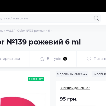
-лак VALERI Color №139 рожевий 6 ml
or №139 рожевий 6 ml
ктеристики
Відгуків
Питан
0
Модель:
1683089943
Виробни
в наявності
Знайшли дешевше?
95 грн.