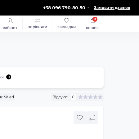
+38 096 790-80-50
Замовити дзвінок
0
порівняти
закладки
кабінет
кошик
ня
0
к:
Valeri
Відгуки:
0