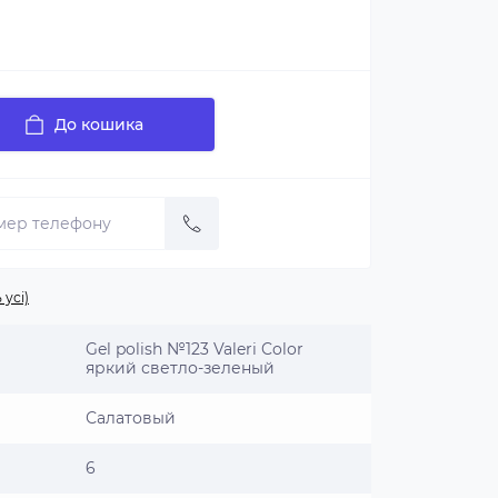
До кошика
 усі)
Gel polish №123 Valeri Color
яркий светло-зеленый
Салатовый
6