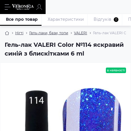
Все про товар
Характеристики
Відгуків
П
0
Нігті
Гель-лаки, бази, топи
VALERI
Гель-лак VALERI Colo
Гель-лак VALERI Color №114 яскравий
синій з блискітками 6 ml
в наявності