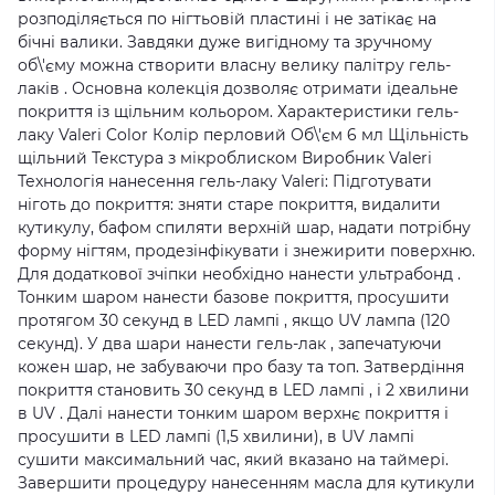
розподіляється по нігтьовій пластині і не затікає на
бічні валики. Завдяки дуже вигідному та зручному
об\'єму можна створити власну велику палітру гель-
лаків . Основна колекція дозволяє отримати ідеальне
покриття із щільним кольором. Характеристики гель-
лаку Valeri Color Колір перловий Об\'єм 6 мл Щільність
щільний Текстура з мікроблиском Виробник Valeri
Технологія нанесення гель-лаку Valeri: Підготувати
ніготь до покриття: зняти старе покриття, видалити
кутикулу, бафом спиляти верхній шар, надати потрібну
форму нігтям, продезінфікувати і знежирити поверхню.
Для додаткової зчіпки необхідно нанести ультрабонд .
Тонким шаром нанести базове покриття, просушити
протягом 30 секунд в LED лампі , якщо UV лампа (120
секунд). У два шари нанести гель-лак , запечатуючи
кожен шар, не забуваючи про базу та топ. Затвердіння
покриття становить 30 секунд в LED лампі , і 2 хвилини
в UV . Далі нанести тонким шаром верхнє покриття і
просушити в LED лампі (1,5 хвилини), в UV лампі
сушити максимальний час, який вказано на таймері.
Завершити процедуру нанесенням масла для кутикули