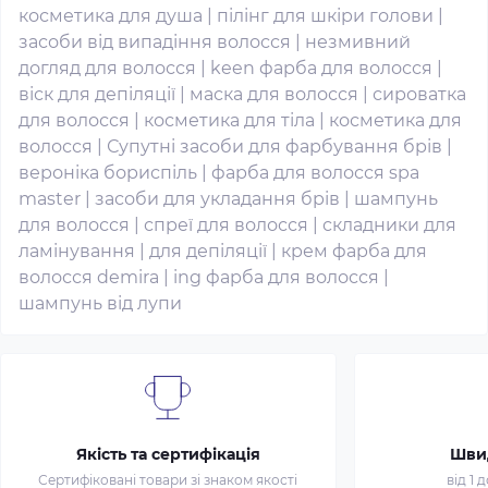
косметика для душа
|
пілінг для шкіри голови
|
засоби від випадіння волосся
|
незмивний
догляд для волосся
|
keen фарба для волосся
|
віск для депіляції
|
маска для волосся
|
сироватка
для волосся
|
косметика для тіла
|
косметика для
волосся
|
Супутні засоби для фарбування брів
|
вероніка бориспіль
|
фарба для волосся spa
master
|
засоби для укладання брів
|
шампунь
для волосся
|
спреї для волосся
|
складники для
ламінування
|
для депіляції
|
крем фарба для
волосся demira
|
ing фарба для волосся
|
шампунь від лупи
Якість та сертифікація
Шви
Сертифіковані товари зі знаком якості
від 1 