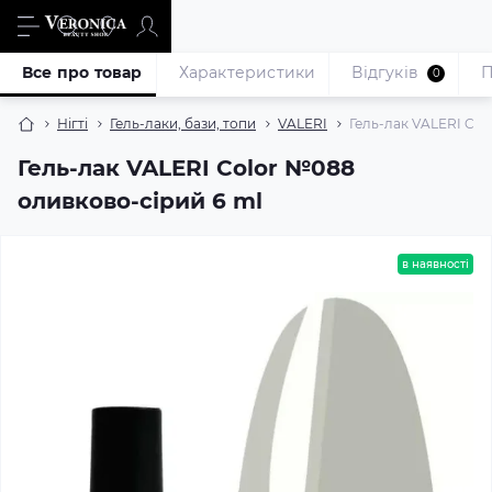
Все про товар
Характеристики
Відгуків
П
0
Нігті
Гель-лаки, бази, топи
VALERI
Гель-лак VALERI Col
Гель-лак VALERI Color №088
оливково-сірий 6 ml
в наявності