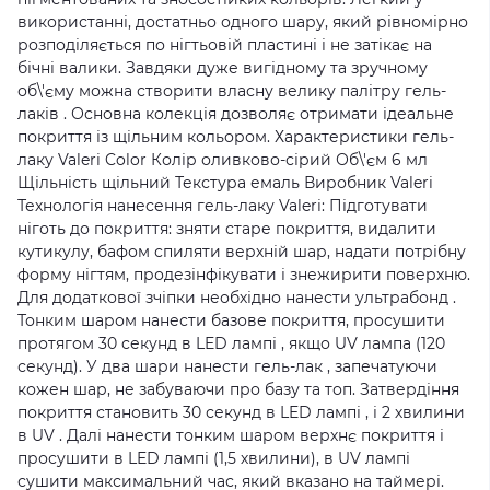
використанні, достатньо одного шару, який рівномірно
розподіляється по нігтьовій пластині і не затікає на
бічні валики. Завдяки дуже вигідному та зручному
об\'єму можна створити власну велику палітру гель-
лаків . Основна колекція дозволяє отримати ідеальне
покриття із щільним кольором. Характеристики гель-
лаку Valeri Color Колір оливково-сірий Об\'єм 6 мл
Щільність щільний Текстура емаль Виробник Valeri
Технологія нанесення гель-лаку Valeri: Підготувати
ніготь до покриття: зняти старе покриття, видалити
кутикулу, бафом спиляти верхній шар, надати потрібну
форму нігтям, продезінфікувати і знежирити поверхню.
Для додаткової зчіпки необхідно нанести ультрабонд .
Тонким шаром нанести базове покриття, просушити
протягом 30 секунд в LED лампі , якщо UV лампа (120
секунд). У два шари нанести гель-лак , запечатуючи
кожен шар, не забуваючи про базу та топ. Затвердіння
покриття становить 30 секунд в LED лампі , і 2 хвилини
в UV . Далі нанести тонким шаром верхнє покриття і
просушити в LED лампі (1,5 хвилини), в UV лампі
сушити максимальний час, який вказано на таймері.