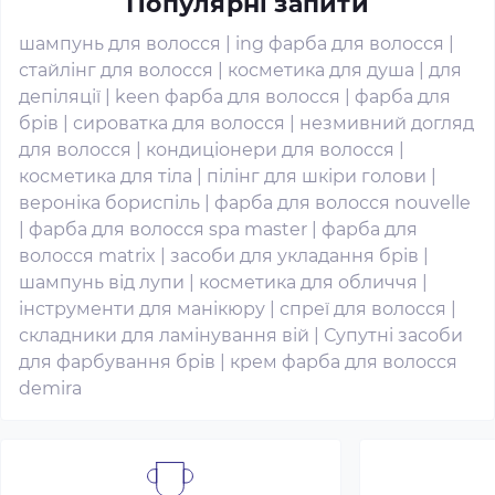
Популярні запити
шампунь для волосся
|
ing фарба для волосся
|
стайлінг для волосся
|
косметика для душа
|
для
депіляції
|
keen фарба для волосся
|
фарба для
брів
|
сироватка для волосся
|
незмивний догляд
для волосся
|
кондиціонери для волосся
|
косметика для тіла
|
пілінг для шкіри голови
|
вероніка бориспіль
|
фарба для волосся nouvelle
|
фарба для волосся spa master
|
фарба для
волосся matrix
|
засоби для укладання брів
|
шампунь від лупи
|
косметика для обличчя
|
інструменти для манікюру
|
спреї для волосся
|
складники для ламінування вій
|
Супутні засоби
для фарбування брів
|
крем фарба для волосся
demira