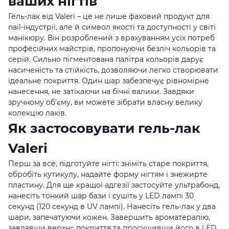
ваших нігтів
Гель-лак від Valeri – це не лише фаховий продукт для
nail-індустрії, але й символ якості та доступності у світі
манікюру. Він розроблений з врахуванням усіх потреб
професійних майстрів, пропонуючи безліч кольорів та
серій. Сильно пігментована палітра кольорів дарує
насиченість та стійкість, дозволяючи легко створювати
ідеальне покриття. Один шар забезпечує рівномірне
нанесення, не затікаючи на бічні валики. Завдяки
зручному об’єму, ви можете зібрати власну велику
колекцію лаків.
Як застосовувати гель-лак
Valeri
Перш за все, підготуйте нігті: зніміть старе покриття,
обробіть кутикулу, надайте форму нігтям і знежирте
пластину. Для ще кращої адгезії застосуйте ультрабонд,
нанесіть тонкий шар бази і сушіть у LED лампі 30
секунд (120 секунд в UV лампі). Нанесіть гель-лак у два
шари, запечатуючи кожен. Завершить ароматерапію,
завдавши верхнє покриття та просушивши його в LED