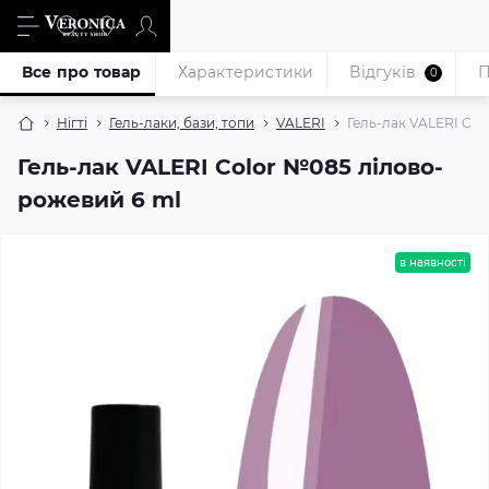
Все про товар
Характеристики
Відгуків
П
0
Нігті
Гель-лаки, бази, топи
VALERI
Гель-лак VALERI Col
Гель-лак VALERI Color №085 лілово-
рожевий 6 ml
в наявності