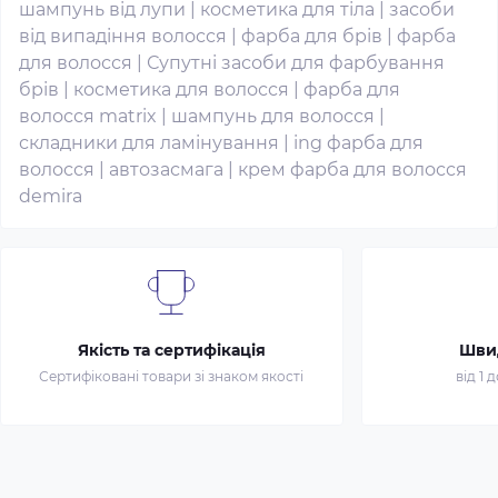
шампунь від лупи
|
косметика для тіла
|
засоби
від випадіння волосся
|
фарба для брів
|
фарба
для волосся
|
Супутні засоби для фарбування
брів
|
косметика для волосся
|
фарба для
волосся matrix
|
шампунь для волосся
|
складники для ламінування
|
ing фарба для
волосся
|
автозасмага
|
крем фарба для волосся
demira
Якість та сертифікація
Шви
Сертифіковані товари зі знаком якості
від 1 