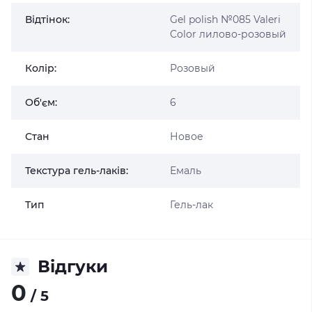
Відтінок:
Gel polish №085 Valeri
Color лилово-розовый
Колір:
Розовый
Об'єм:
6
Стан
Новое
Текстура гель-лаків:
Емаль
Тип
Гель-лак
Відгуки
0
/ 5