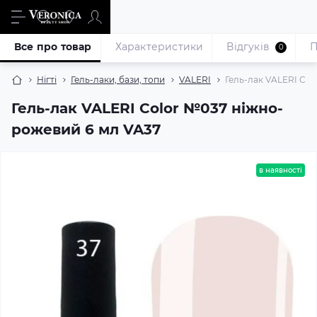
Все про товар
Характеристики
Відгуків
П
0
Нігті
Гель-лаки, бази, топи
VALERI
Гель-лак VALERI Col
Гель-лак VALERI Color №037 ніжно-
рожевий 6 мл VA37
в наявності