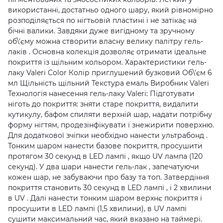
використанні, достатньо одного шару, який рівномірно
розподіляється по нігтьовій пластині і не затікає на
бічні валики. Завдяки дуже вигідному та зручному
об\'єму можна створити власну велику палітру гель-
лаків . Основна колекція дозволяє отримати ідеальне
покриття із щільним кольором. Характеристики гель-
лаку Valeri Color Колір приглушений бузковий Об\'єм 6
мл Щільність щільний Текстура емаль Виробник Valeri
Технологія нанесення гель-лаку Valeri: Підготувати
ніготь до покриття: зняти старе покриття, видалити
кутикулу, бафом спиляти верхній шар, надати потрібну
форму нігтям, продезінфікувати і знежирити поверхню.
Для додаткової зчіпки необхідно нанести ультрабонд .
Тонким шаром нанести базове покриття, просушити
протягом 30 секунд в LED лампі , якщо UV лампа (120
секунд). У два шари нанести гель-лак , запечатуючи
кожен шар, не забуваючи про базу та топ. Затвердіння
покриття становить 30 секунд в LED лампі , і 2 хвилини
в UV . Далі нанести тонким шаром верхнє покриття і
просушити в LED лампі (1,5 хвилини), в UV лампі
сушити максимальний час, який вказано на таймері.