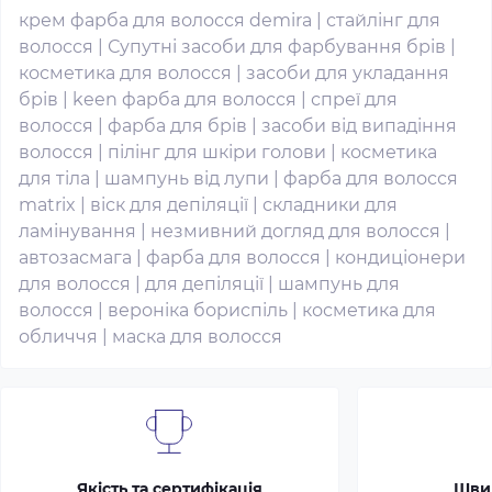
крем фарба для волосся demira
|
стайлінг для
волосся
|
Супутні засоби для фарбування брів
|
косметика для волосся
|
засоби для укладання
брів
|
keen фарба для волосся
|
спреї для
волосся
|
фарба для брів
|
засоби від випадіння
волосся
|
пілінг для шкіри голови
|
косметика
для тіла
|
шампунь від лупи
|
фарба для волосся
matrix
|
віск для депіляції
|
складники для
ламінування
|
незмивний догляд для волосся
|
автозасмага
|
фарба для волосся
|
кондиціонери
для волосся
|
для депіляції
|
шампунь для
волосся
|
вероніка бориспіль
|
косметика для
обличчя
|
маска для волосся
Якість та сертифікація
Шви