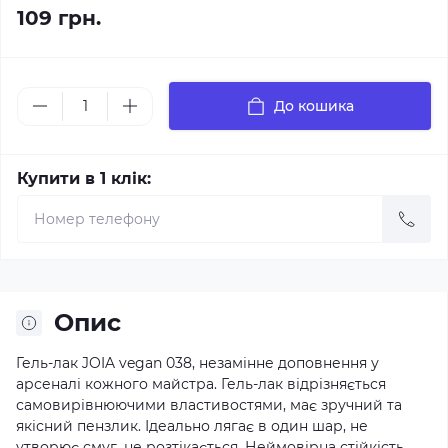
109 грн.
До кошика
Купити в 1 клік:
Опис
Гель-лак JOIA vegan 038, незамінне доповнення у
арсеналі кожного майстра. Гель-лак відрізняється
самовирівнюючими властивостями, має зручний та
якісний пензлик. Ідеально лягає в один шар, не
утворює смуг, не розтікається. Неймовірна стійкість,