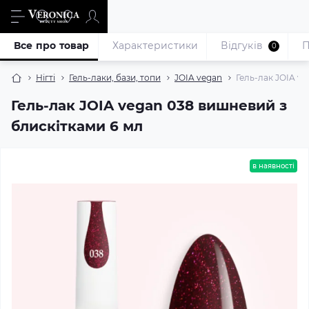
Все про товар
Характеристики
Відгуків
П
0
Нігті
Гель-лаки, бази, топи
JOIA vegan
Гель-лак JOIA v
Гель-лак JOIA vegan 038 вишневий з
блискітками 6 мл
в наявності