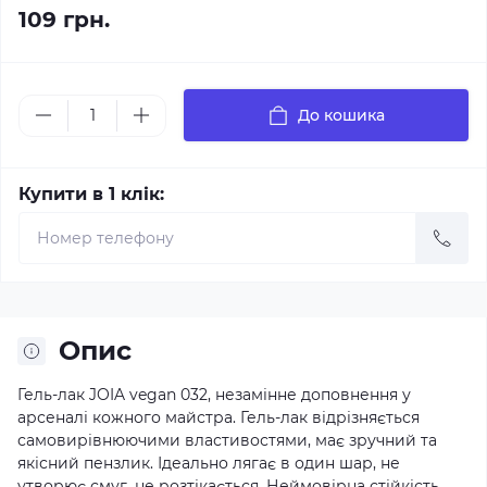
109 грн.
До кошика
Купити в 1 клік:
Опис
Гель-лак JOIA vegan 032, незамінне доповнення у
арсеналі кожного майстра. Гель-лак відрізняється
самовирівнюючими властивостями, має зручний та
якісний пензлик. Ідеально лягає в один шар, не
утворює смуг, не розтікається. Неймовірна стійкість,