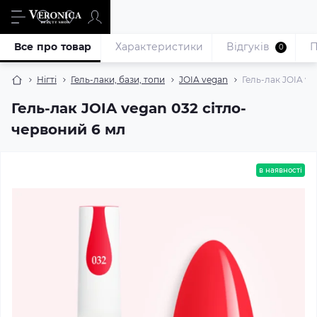
Все про товар
Характеристики
Відгуків
П
0
Нігті
Гель-лаки, бази, топи
JOIA vegan
Гель-лак JOIA ve
Гель-лак JOIA vegan 032 сітло-
червоний 6 мл
в наявності