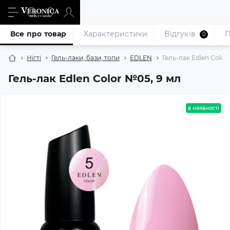
Все про товар
Характеристики
Відгуків
П
0
Нігті
Гель-лаки, бази, топи
EDLEN
Гель-лак Edlen Color
Гель-лак Edlen Color №05, 9 мл
в наявності