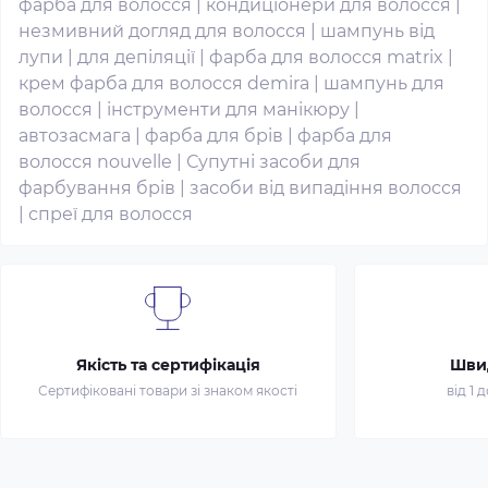
фарба для волосся
|
кондиціонери для волосся
|
незмивний догляд для волосся
|
шампунь від
лупи
|
для депіляції
|
фарба для волосся matrix
|
крем фарба для волосся demira
|
шампунь для
волосся
|
інструменти для манікюру
|
автозасмага
|
фарба для брів
|
фарба для
волосся nouvelle
|
Супутні засоби для
фарбування брів
|
засоби від випадіння волосся
|
спреї для волосся
Якість та сертифікація
Шви
Сертифіковані товари зі знаком якості
від 1 