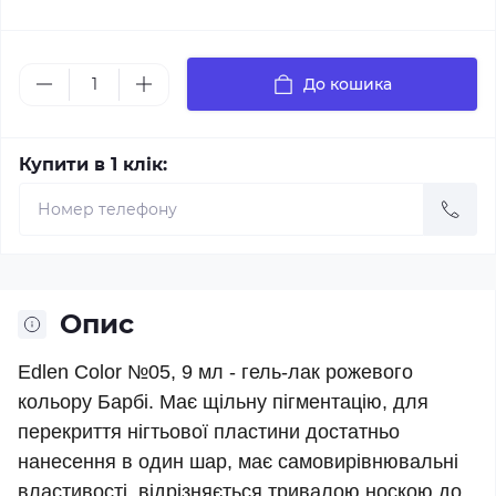
До кошика
Купити в 1 клік:
Опис
Edlen Color №05, 9 мл - гель-лак рожевого
кольору Барбі. Має щільну пігментацію, для
перекриття нігтьової пластини достатньо
нанесення в один шар, має самовирівнювальні
властивості, відрізняється тривалою носкою до