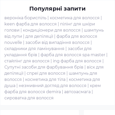
Популярні запити
вероніка бориспіль
|
косметика для волосся
|
keen фарба для волосся
|
пілінг для шкіри
голови
|
кондиціонери для волосся
|
шампунь
від лупи
|
для депіляції
|
фарба для волосся
nouvelle
|
засоби від випадіння волосся
|
складники для ламінування
|
засоби для
укладання брів
|
фарба для волосся spa master
|
стайлінг для волосся
|
ing фарба для волосся
|
Супутні засоби для фарбування брів
|
віск для
депіляції
|
спреї для волосся
|
шампунь для
волосся
|
косметика для тіла
|
косметика для
душа
|
незмивний догляд для волосся
|
крем
фарба для волосся demira
|
автозасмага
|
сироватка для волосся