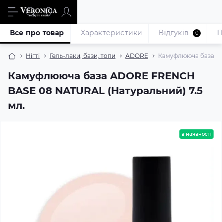
Все про товар
Характеристики
Відгуків
П
0
Нігті
Гель-лаки, бази, топи
ADORE
Камуфлююча база A
Камуфлююча база ADORE FRENCH
BASE 08 NATURAL (Натуральний) 7.5
мл.
в наявності