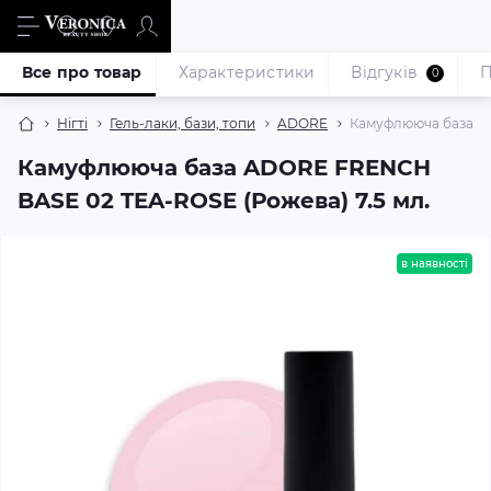
Все про товар
Характеристики
Відгуків
П
0
Нігті
Гель-лаки, бази, топи
ADORE
Камуфлююча база AD
Камуфлююча база ADORE FRENCH
BASE 02 TEA-ROSE (Рожева) 7.5 мл.
в наявності