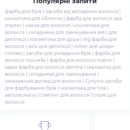
Популярні запити
фарба для брів
|
засоби від випадіння волосся
|
косметика для обличчя
|
фарба для волосся spa
master
|
маска для волосся
|
косметика для
волосся
|
складники для ламінування вій
|
для
депіляції
|
косметика для душа
|
ing фарба для
волосся
|
віск для депіляції
|
пілінг для шкіри
голови
|
засоби для укладання брів
|
фарба для
волосся nouvelle
|
фарба для волосся matrix
|
крем фарба для волосся demira
|
сироватка для
волосся
|
складники для ламінування
|
незмивний догляд для волосся
|
Супутні засоби
для фарбування брів
|
косметика для тіла
|
автозасмага
|
стайлінг для волосся
|
спреї для
волосся