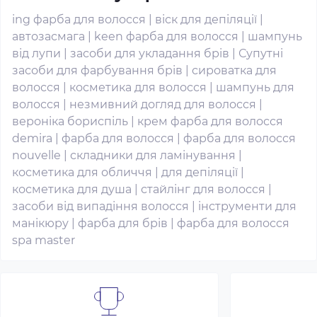
ing фарба для волосся
|
віск для депіляції
|
автозасмага
|
keen фарба для волосся
|
шампунь
від лупи
|
засоби для укладання брів
|
Супутні
засоби для фарбування брів
|
сироватка для
волосся
|
косметика для волосся
|
шампунь для
волосся
|
незмивний догляд для волосся
|
вероніка бориспіль
|
крем фарба для волосся
demira
|
фарба для волосся
|
фарба для волосся
nouvelle
|
складники для ламінування
|
косметика для обличчя
|
для депіляції
|
косметика для душа
|
стайлінг для волосся
|
засоби від випадіння волосся
|
інструменти для
манікюру
|
фарба для брів
|
фарба для волосся
spa master