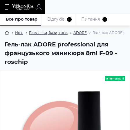
Все про товар
Відгуків
Питання
0
0
Нігті
Гель-лаки, бази, топи
ADORE
Гель-лак ADORE prof
Гель-лак ADORE professional для
французького маникюра 8ml F-09 -
rosehip
в наявності