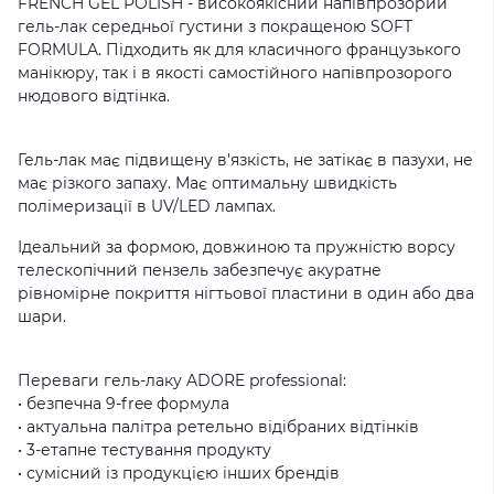
FRENCH GEL POLISH - високоякісний напівпрозорий
гель-лак середньої густини з покращеною SOFT
FORMULA. Підходить як для класичного французького
манікюру, так і в якості самостійного напівпрозорого
нюдового відтінка.
Гель-лак має підвищену в'язкість, не затікає в пазухи, не
має різкого запаху. Має оптимальну швидкість
полімеризації в UV/LED лампах.
Ідеальний за формою, довжиною та пружністю ворсу
телескопічний пензель забезпечує акуратне
рівномірне покриття нігтьової пластини в один або два
шари.
Переваги гель-лаку ADORE professional:
• безпечна 9-free формула
• актуальна палітра ретельно відібраних відтінків
• 3-етапне тестування продукту
• сумісний із продукцією інших брендів