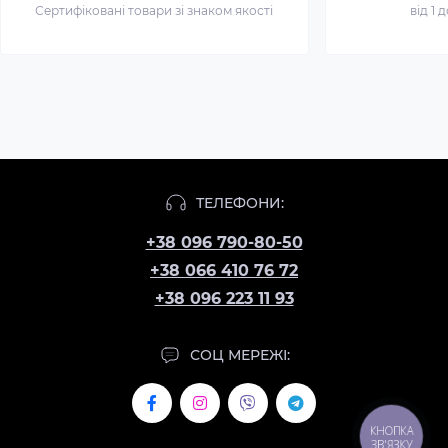
Сертифіковані товари зі знаком якості
від 1 
ТЕЛЕФОНИ:
+38 096 790-80-50
+38 066 410 76 72
+38 096 223 11 93
СОЦ МЕРЕЖІ:
КНОПКА
ЗВ'ЯЗКУ