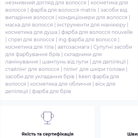
незмивний догляд для волосся
|
косметика для
волосся
|
фарба для волосся matrix
|
засоби від
випадіння волосся
|
кондиціонери для волосся
|
маска для волосся
|
інструменти для манікюру
|
косметика для душа
|
фарба для волосся nouvelle
|
спреї для волосся
|
ing фарба для волосся
|
косметика для тіла
|
автозасмага
|
Супутні засоби
для фарбування брів
|
складники для
ламінування
|
шампунь від лупи
|
для депіляції
|
стайлінг для волосся
|
пілінг для шкіри голови
|
засоби для укладання брів
|
keen фарба для
волосся
|
косметика для обличчя
|
віск для
депіляції
|
фарба для брів
Якість та сертифікація
Шви