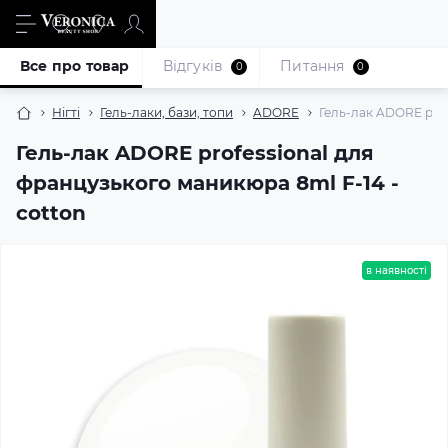
Все про товар
Відгуків
Питання
0
0
Нігті
Гель-лаки, бази, топи
ADORE
Гель-лак ADORE prof
Гель-лак ADORE professional для
французького маникюра 8ml F-14 -
cotton
в наявності