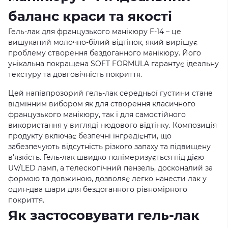
баланс краси та якості
Гель-лак для французького манікюру F-14 – це
вишуканий молочно-білий відтінок, який вирішує
проблему створення бездоганного манікюру. Його
унікальна покращена SOFT FORMULA гарантує ідеальну
текстуру та довговічність покриття.
Цей напівпрозорий гель-лак середньої густини стане
відмінним вибором як для створення класичного
французького манікюру, так і для самостійного
використання у вигляді нюдового відтінку. Композиція
продукту включає безпечні інгредієнти, що
забезпечують відсутність різкого запаху та підвищену
в'язкість. Гель-лак швидко полімеризується під дією
UV/LED ламп, а телескопічний пензель, досконалий за
формою та довжиною, дозволяє легко нанести лак у
один-два шари для бездоганного рівномірного
покриття.
Як застосовувати гель-лак