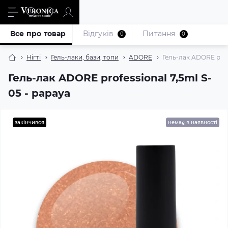
Все про товар
Відгуків
Питання
0
0
Нігті
Гель-лаки, бази, топи
ADORE
Гель-лак ADORE profe
Гель-лак ADORE professional 7,5ml S-
05 - papaya
закінчився
немає в наявності