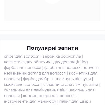
Популярні запити
спреї для волосся
|
вероніка бориспіль
|
косметика для обличчя
|
для депіляції
|
ing
фарба для волосся
|
фарба для волосся nouvelle
|
незмивний догляд для волосся
|
косметика для
волосся
|
фарба для брів
|
шампунь від лупи
|
маска для волосся
|
складники для ламінування
|
складники для ламінування вій
|
шампунь для
волосся
|
кондиціонери для волосся
|
інструменти для манікюру
|
пілінг для шкіри