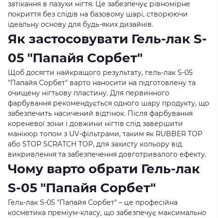
затікання в пазухи нігтя. Це забезпечує рівномірне
покриття без слідів на базовому шарі, створюючи
ідеальну основу для будь-яких дизайнів.
Як застосовувати Гель-лак S-
05 "Папайя Сорбет"
Щоб досягти найкращого результату, гель-лак S-05
"Папайя Сорбет" варто наносити на підготовлену та
очищену нігтьову пластину. Для первинного
фарбування рекомендується одного шару продукту, що
забезпечить насичений відтінок. Після фарбування
кореневої зони і довжини нігтів слід завершити
манікюр топом з UV-фільтрами, таким як RUBBER TOP
або STOP SCRATCH TOP, для захисту кольору від
викривлення та забезпечення довготривалого ефекту.
Чому варто обрати Гель-лак
S-05 "Папайя Сорбет"
Гель-лак S-05 "Папайя Сорбет" – це професійна
косметика преміум-класу, що забезпечує максимально