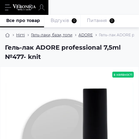
Все про товар
Відгуків
Питання
0
0
Нігті
Гель-лаки, бази, топи
ADORE
Гель-лак ADORE profe
Гель-лак ADORE professional 7,5ml
№477- knit
в наявності