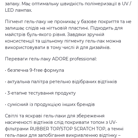
запаху. Має оптимальну швидкість полімеризації в UV /
LED лампах.
Пігмент гель-лаку не проникає у базове покриття та не
залишає слідів на нігтьовій пластині. Підходить для
майстрів буль-якого рівня. Завдяки зручній
консистенції та щільному пігменту гель-лак можна
використовувати в тому числі й для дизайнів.
Переваги гель-лаку ADORE professional:
• безпечна 9-free формула
• актуальна палітра ретельно відібраних відтінків
• 3-етапне тестування продукту
• сумісний із продукцією інших брендів
Світлі та яскраві гель-лаки для збереження
насиченості відтінків слід покривати топом з UV-
фільтрами RUBBER TOP/STOP SCRATCH TOP, а темні
гель-лаки для запобігання викривленню відтінку –