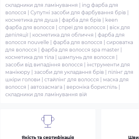
складники для ламінування
|
ing фарба для
волосся
|
Супутні засоби для фарбування брів
|
косметика для душа
|
фарба для брів
|
keen
фарба для волосся
|
спреї для волосся
|
віск для
депіляції
|
косметика для обличчя
|
фарба для
волосся nouvelle
|
фарба для волосся
|
сироватка
для волосся
|
фарба для волосся spa master
|
косметика для тіла
|
шампунь для волосся
|
засоби від випадіння волосся
|
інструменти для
манікюру
|
засоби для укладання брів
|
пілінг для
шкіри голови
|
стайлінг для волосся
|
маска для
волосся
|
автозасмага
|
вероніка бориспіль
|
складники для ламінування вій
Якість та сертифікація
Шви