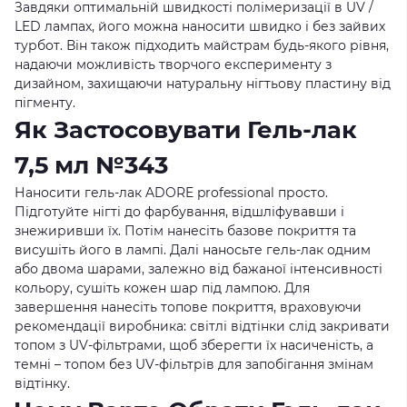
Завдяки оптимальній швидкості полімеризації в UV /
LED лампах, його можна наносити швидко і без зайвих
турбот. Він також підходить майстрам будь-якого рівня,
надаючи можливість творчого експерименту з
дизайном, захищаючи натуральну нігтьову пластину від
пігменту.
Як Застосовувати Гель-лак
7,5 мл №343
Наносити гель-лак ADORE professional просто.
Підготуйте нігті до фарбування, відшліфувавши і
знежиривши їх. Потім нанесіть базове покриття та
висушіть його в лампі. Далі наносьте гель-лак одним
або двома шарами, залежно від бажаної інтенсивності
кольору, сушіть кожен шар під лампою. Для
завершення нанесіть топове покриття, враховуючи
рекомендації виробника: світлі відтінки слід закривати
топом з UV-фільтрами, щоб зберегти їх насиченість, а
темні – топом без UV-фільтрів для запобігання змінам
відтінку.