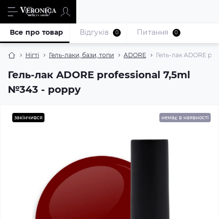
Все про товар
Відгуків
Питання
0
0
Нігті
Гель-лаки, бази, топи
ADORE
Гель-лак ADORE prof
Гель-лак ADORE professional 7,5ml
№343 - poppy
закінчився
немає в наявності