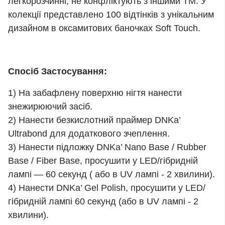
легкорозчинні, не конфліктують з іншими ТМ. У
колекції представлено 100 відтінків з унікальним
дизайном в оксамитових баночках Soft Touch.
Спосіб Застосування:
1) На забафлену поверхню нігтя нанести
знежирюючий засіб.
2) Нанести безкислотний праймер DNKa’
Ultrabond для додаткового зчеплення.
3) Нанести підложку DNKa’ Nano Base / Rubber
Base / Fiber Base, просушити у LED/гібридній
лампі — 60 секунд ( або в UV лампі - 2 хвилини).
4) Нанести DNKa’ Gel Polish, просушити у LED/
гібридній лампі 60 секунд (або в UV лампі - 2
хвилини).