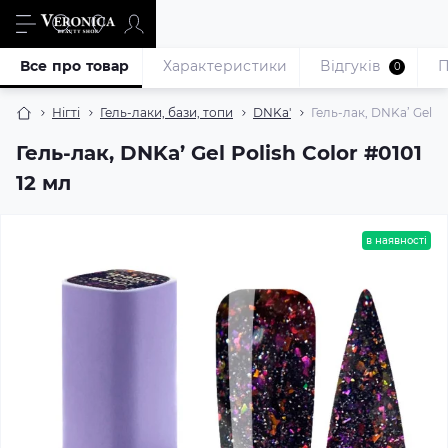
Все про товар
Характеристики
Відгуків
П
0
Нігті
Гель-лаки, бази, топи
DNKa'
Гель-лак, DNKa’ Gel Po
Гель-лак, DNKa’ Gel Polish Color #0101
12 мл
в наявності