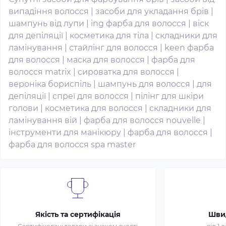
випадіння волосся
|
засоби для укладання брів
|
шампунь від лупи
|
ing фарба для волосся
|
віск
для депіляції
|
косметика для тіла
|
складники для
ламінування
|
стайлінг для волосся
|
keen фарба
для волосся
|
маска для волосся
|
фарба для
волосся matrix
|
сироватка для волосся
|
вероніка бориспіль
|
шампунь для волосся
|
для
депіляції
|
спреї для волосся
|
пілінг для шкіри
голови
|
косметика для волосся
|
складники для
ламінування вій
|
фарба для волосся nouvelle
|
інструменти для манікюру
|
фарба для волосся
|
фарба для волосся spa master
Якість та сертифікація
Шви