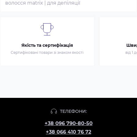
волосся matrix
|
для депіляції
Якість та сертифікація
Шви
Сертифіковані товари зі знаком якості
від 1 
ТЕЛЕФОНИ:
+38 096 790-80-50
+38 066 410 76 72