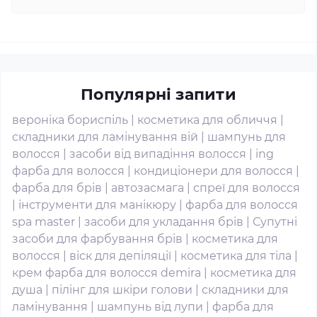
Популярні запити
вероніка бориспіль
|
косметика для обличчя
|
складники для ламінування вій
|
шампунь для
волосся
|
засоби від випадіння волосся
|
ing
фарба для волосся
|
кондиціонери для волосся
|
фарба для брів
|
автозасмага
|
спреї для волосся
|
інструменти для манікюру
|
фарба для волосся
spa master
|
засоби для укладання брів
|
Супутні
засоби для фарбування брів
|
косметика для
волосся
|
віск для депіляції
|
косметика для тіла
|
крем фарба для волосся demira
|
косметика для
душа
|
пілінг для шкіри голови
|
складники для
ламінування
|
шампунь від лупи
|
фарба для