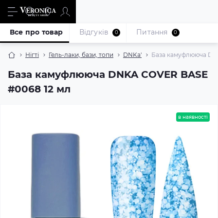
Все про товар
Відгуків
Питання
0
0
Нігті
Гель-лаки, бази, топи
DNKa'
База камуфлююча DN
База камуфлююча DNKA COVER BASE
#0068 12 мл
в наявності