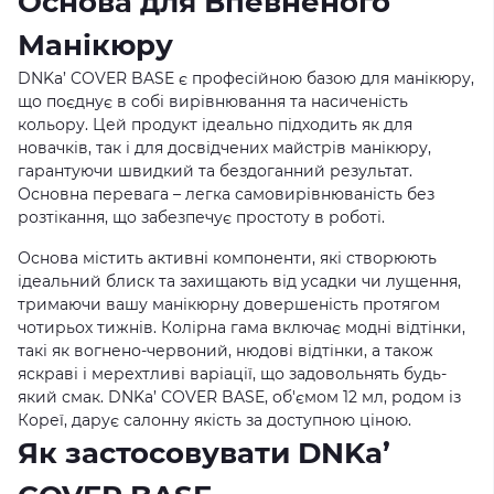
Основа для Впевненого
Манікюру
DNKa’ COVER BASE є професійною базою для манікюру,
що поєднує в собі вирівнювання та насиченість
кольору. Цей продукт ідеально підходить як для
новачків, так і для досвідчених майстрів манікюру,
гарантуючи швидкий та бездоганний результат.
Основна перевага – легка самовирівнюваність без
розтікання, що забезпечує простоту в роботі.
Основа містить активні компоненти, які створюють
ідеальний блиск та захищають від усадки чи лущення,
тримаючи вашу манікюрну довершеність протягом
чотирьох тижнів. Колірна гама включає модні відтінки,
такі як вогнено-червоний, нюдові відтінки, а також
яскраві і мерехтливі варіації, що задовольнять будь-
який смак. DNKa’ COVER BASE, об'ємом 12 мл, родом із
Кореї, дарує салонну якість за доступною ціною.
Як застосовувати DNKa’