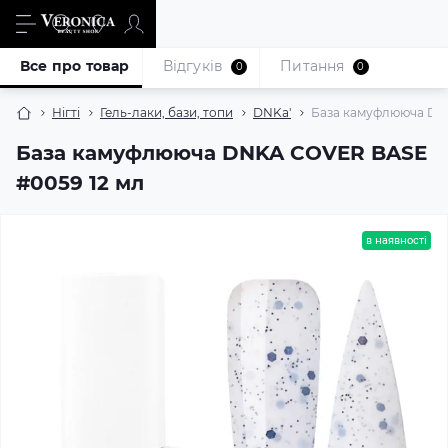
Все про товар
Відгуків
Питання
0
0
Нігті
Гель-лаки, бази, топи
DNKa'
База камуфлююча DN
База камуфлююча DNKA COVER BASE
#0059 12 мл
в наявності