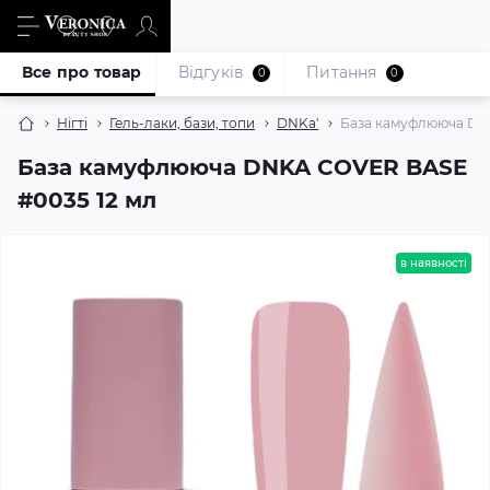
Все про товар
Відгуків
Питання
0
0
Нігті
Гель-лаки, бази, топи
DNKa'
База камуфлююча DN
База камуфлююча DNKA COVER BASE
#0035 12 мл
в наявності