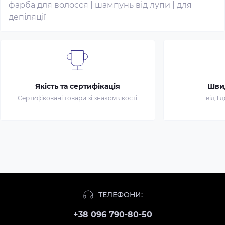
фарба для волосся
|
шампунь від лупи
|
для
депіляції
Якість та сертифікація
Шви
Сертифіковані товари зі знаком якості
від 1 
ТЕЛЕФОНИ:
+38 096 790-80-50