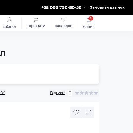
+38 096 790-80-50
Замовити дзвінок
0
порівняти
закладки
кабінет
кошик
мл
Ka'
Відгуки:
0