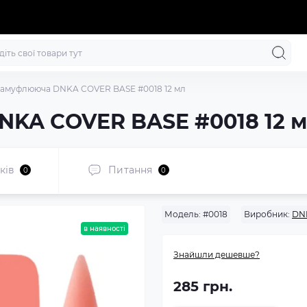
камуфлююча DNKA COVER BASE #0018 12 мл
NKA COVER BASE #0018 12 
ків
Питання
0
0
Модель:
#0018
Виробник:
DN
в наявності
Знайшли дешевше?
285 грн.