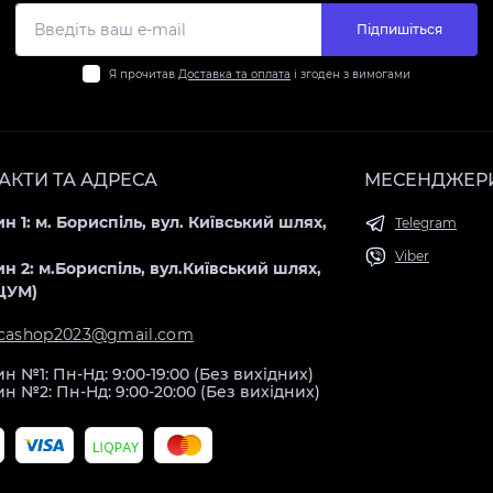
Підпишіться
Я прочитав
Доставка та оплата
і згоден з вимогами
АКТИ ТА АДРЕСА
МЕСЕНДЖЕР
н 1: м. Бориспіль, вул. Київський шлях,
Telegram
Viber
н 2: м.Бориспіль, вул.Київський шлях,
(ЦУМ)
icashop2023@gmail.com
н №1: Пн-Нд: 9:00-19:00 (Без вихідних)
н №2: Пн-Нд: 9:00-20:00 (Без вихідних)