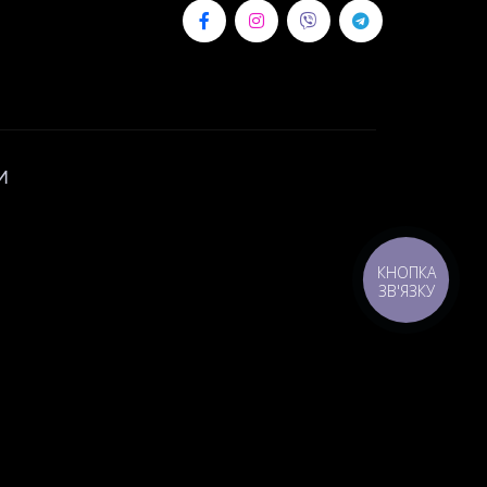
И
КНОПКА
ЗВ'ЯЗКУ