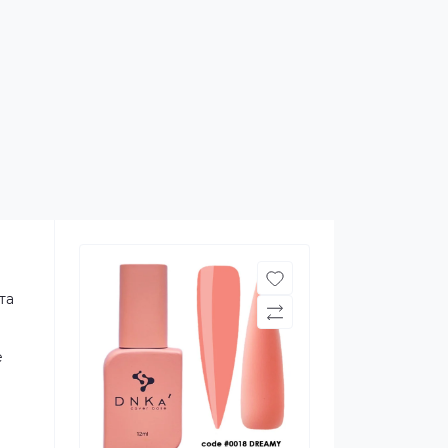
та
.
е