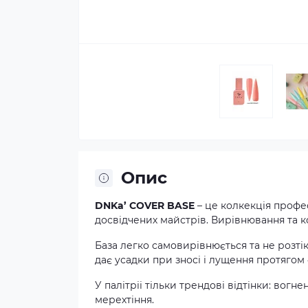
Опис
DNKa’ COVER BASE
– це колкекція профес
досвідчених майстрів. Вирівнювання та к
База легко самовирівнюється та не розті
дає усадки при зносі і лущення протягом 
У палітріі тільки трендові відтінки: вогн
мерехтіння.