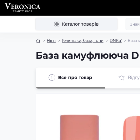
Каталог товарів
Нігті
Гель-лаки, бази, топи
DNKa'
База 
База камуфлююча D
Все про товар
Відгу