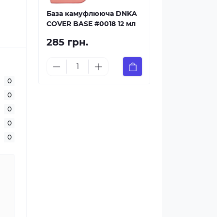
База камуфлююча DNKA
COVER BASE #0018 12 мл
285 грн.
0
0
0
0
0