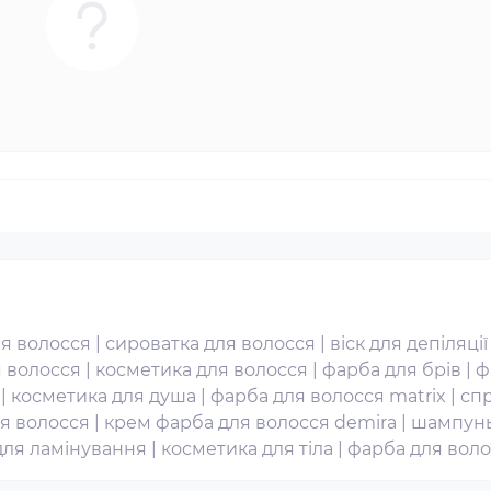
ля волосся
|
сироватка для волосся
|
віск для депіляції
 волосся
|
косметика для волосся
|
фарба для брів
|
ф
|
косметика для душа
|
фарба для волосся matrix
|
спр
ня волосся
|
крем фарба для волосся demira
|
шампунь
для ламінування
|
косметика для тіла
|
фарба для воло