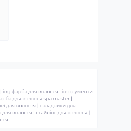
|
ing фарба для волосся
|
інструменти
арба для волосся spa master
|
еї для волосся
|
складники для
 для волосся
|
стайлінг для волосся
|
сся