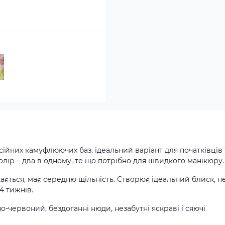
ійних камуфлюючих баз, ідеальний варіант для початківців 
олір – два в одному, те що потрібно для швидкого манікюру
кається, має середню щільність. Створює ідеальний блиск, н
4 тижнів.
ено-червоний, бездоганні нюди, незабутні яскраві і сяючі