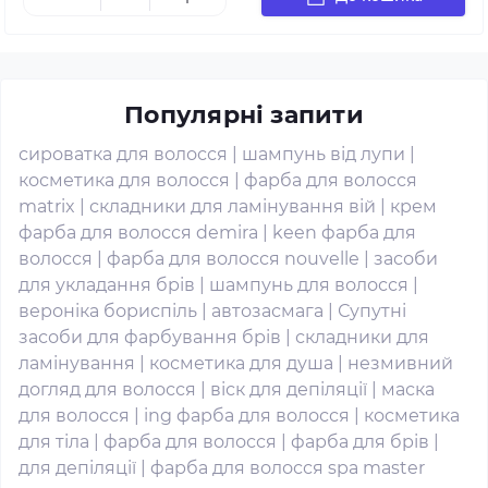
Популярні запити
сироватка для волосся
|
шампунь від лупи
|
косметика для волосся
|
фарба для волосся
matrix
|
складники для ламінування вій
|
крем
фарба для волосся demira
|
keen фарба для
волосся
|
фарба для волосся nouvelle
|
засоби
для укладання брів
|
шампунь для волосся
|
вероніка бориспіль
|
автозасмага
|
Супутні
засоби для фарбування брів
|
складники для
ламінування
|
косметика для душа
|
незмивний
догляд для волосся
|
віск для депіляції
|
маска
для волосся
|
ing фарба для волосся
|
косметика
для тіла
|
фарба для волосся
|
фарба для брів
|
для депіляції
|
фарба для волосся spa master