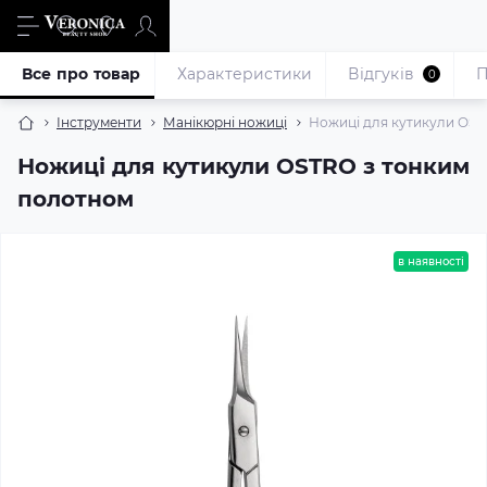
Все про товар
Характеристики
Відгуків
П
0
Інструменти
Манікюрні ножиці
Ножиці для кутикули OST
Ножиці для кутикули OSTRO з тонким
полотном
в наявності