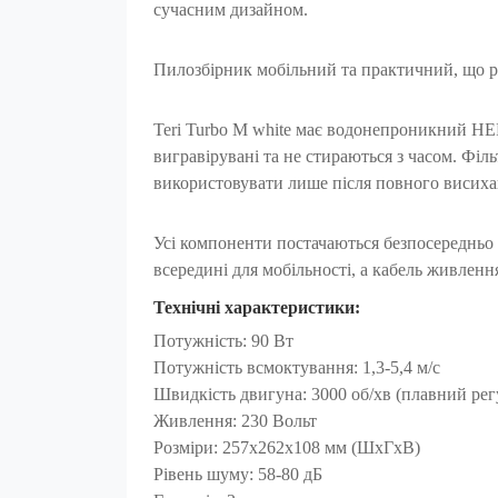
сучасним дизайном.
Пилозбірник мобільний та практичний, що р
Teri Turbo M white має водонепроникний HEPA
вигравірувані та не стираються з часом. Фі
використовувати лише після повного висиха
Усі компоненти постачаються безпосередньо
всередині для мобільності, а кабель живленн
Технічні характеристики:
Потужність: 90 Вт
Потужність всмоктування: 1,3-5,4 м/с
Швидкість двигуна: 3000 об/хв (плавний рег
Живлення: 230 Вольт
Розміри: 257x262x108 мм (ШxГxВ)
Рівень шуму: 58-80 дБ