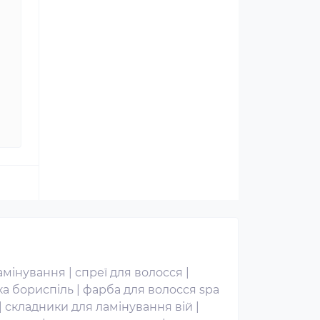
амінування
|
спреї для волосся
|
ка бориспіль
|
фарба для волосся spa
|
складники для ламінування вій
|