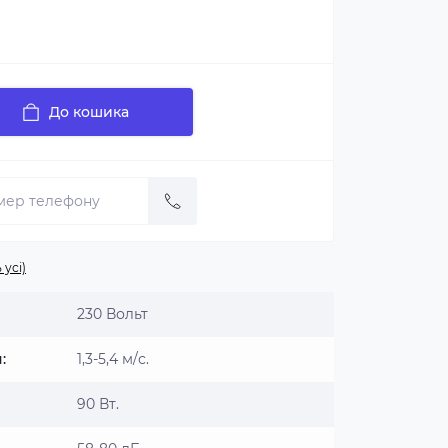
До кошика
 усі)
230 Вольт
:
1,3-5,4 м/с.
90 Вт.