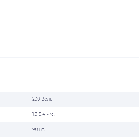
230 Вольт
1,3-5,4 м/с.
90 Вт.