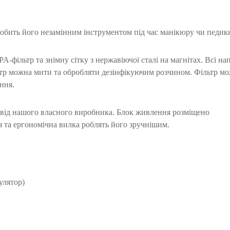
обить його незамінним інструментом під час манікюру чи педик
-фільтр та знімну сітку з нержавіючої сталі на магнітах. Всі на
льтр можна мити та обробляти дезінфікуючим розчином. Фільтр м
ння.
 від нашого власного виробника. Блок живлення розміщено
я та ергономічна вилка роблять його зручнішим.
улятор)