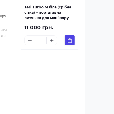
Teri Turbo M біла (срібна
сітка) – портативна
юру.
витяжка для манікюру
11 000 грн.
писи
ожна