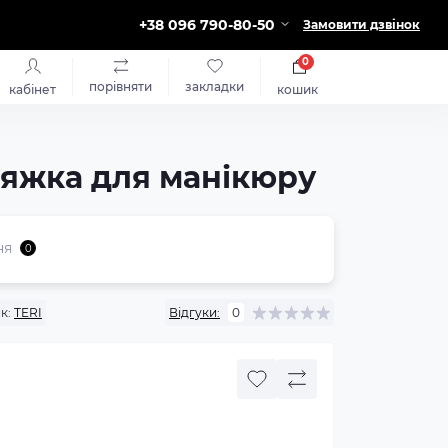
+38 096 790-80-50
Замовити дзвінок
0
порівняти
закладки
кабінет
кошик
итяжка для манікюру
ня
0
к:
TERI
Відгуки:
0