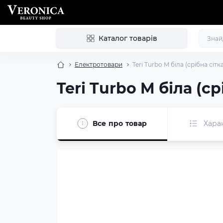
Каталог товарів
Електротовари
Teri Turbo M біла (срібна сі
Teri Turbo M біла (с
Все про товар
Хара