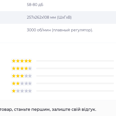
58-80 дБ
257x262x108 мм (ШxГxВ)
3000 об/мин (плавный регулятор).
товар, станьте першим, залиште свій відгук.