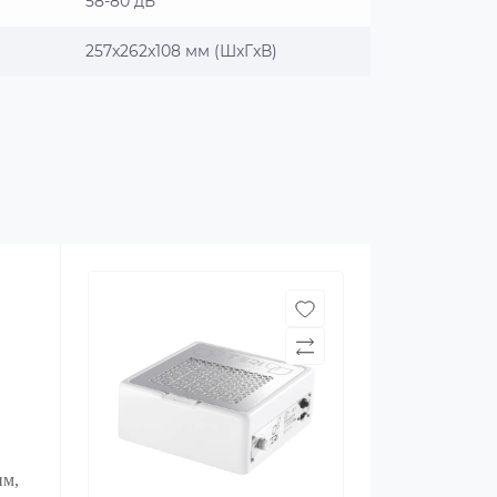
58-80 дБ
257x262x108 мм (ШxГxВ)
им,