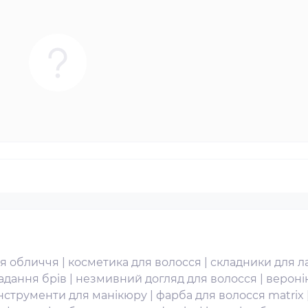
ля обличчя
|
косметика для волосся
|
складники для л
адання брів
|
незмивний догляд для волосся
|
вероні
інструменти для манікюру
|
фарба для волосся matrix