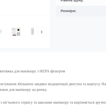
Рівень шуму:
Розміри:
а витяжка для манікюру з
HEPA-фільтром
октування збільшена завдяки модернізації двигуна та корпусу. На
ювач для манікюру на ринку.
з нігтьового сервісу та школами манікюру та вирізняється зручн