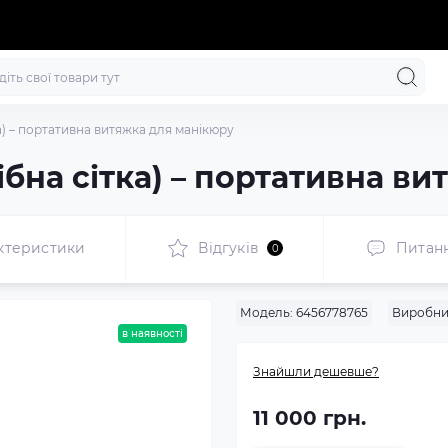
тка) – портативна витяжка для манікюру
рібна сітка) – портативна в
ктеристики
Відгуків
Питан
0
Модель:
6456778765
Виробни
в наявності
Знайшли дешевше?
11 000 грн.