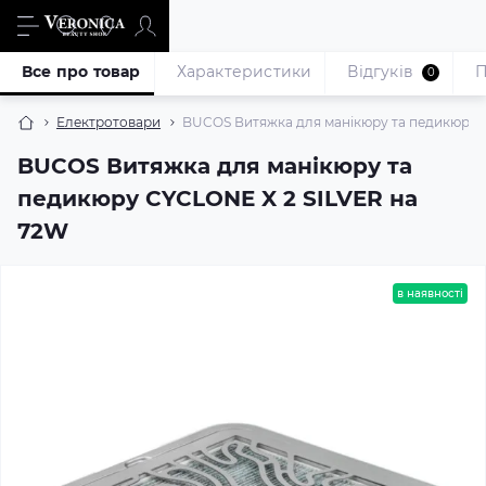
Все про товар
Характеристики
Відгуків
П
0
Електротовари
BUCOS Витяжка для манікюру та педикюру 
BUCOS Витяжка для манікюру та
педикюру CYCLONE X 2 SILVER на
72W
в наявності