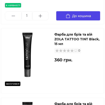
в наявності
До кошика
Фарба для брів та вій
ZOLA TATTOO TINT Black,
15 мл
0
360 грн.
закінчився
Фарба для брів та вій