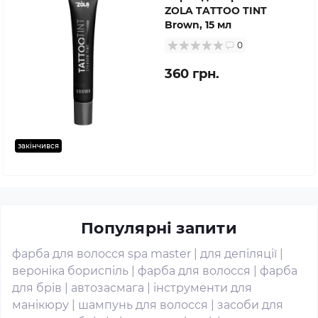
ZOLA TATTOO TINT
Brown, 15 мл
0
360 грн.
закінчився
Популярні запити
фарба для волосся spa master
|
для депіляції
|
вероніка бориспіль
|
фарба для волосся
|
фарба
для брів
|
автозасмага
|
інструменти для
манікюру
|
шампунь для волосся
|
засоби для