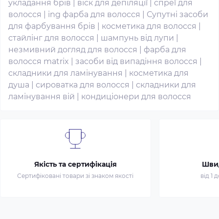
укладання брів
|
віск для депіляції
|
спреї для
волосся
|
ing фарба для волосся
|
Супутні засоби
для фарбування брів
|
косметика для волосся
|
стайлінг для волосся
|
шампунь від лупи
|
незмивний догляд для волосся
|
фарба для
волосся matrix
|
засоби від випадіння волосся
|
складники для ламінування
|
косметика для
душа
|
сироватка для волосся
|
складники для
ламінування вій
|
кондиціонери для волосся
Якість та сертифікація
Шви
Сертифіковані товари зі знаком якості
від 1 