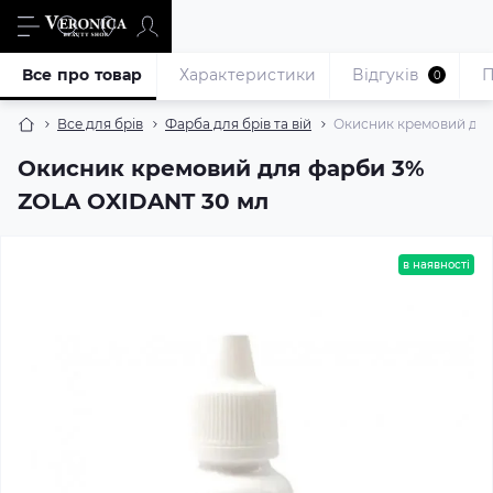
Все про товар
Характеристики
Відгуків
П
0
Все для брів
Фарба для брів та вій
Окисник кремовий для
Окисник кремовий для фарби 3%
ZOLA OXIDANT 30 мл
в наявності