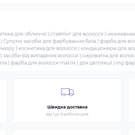
етика для обличчя
|
стайлінг для волосся
|
незмивний
|
Супутні засоби для фарбування брів
|
фарба для вол
нікюру
|
косметика для волосся
|
кондиціонери для во
|
засоби від випадіння волосся
|
сироватка для волос
іла
|
фарба для волосся matrix
|
для депіляції
|
ing фар
Швидка доставка
від 1 до 3 робочих днів