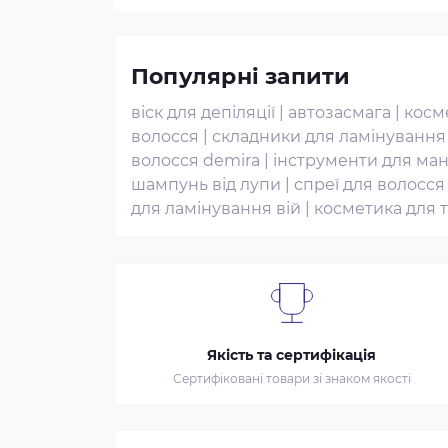
Популярні запити
віск для депіляції
|
автозасмага
|
косм
волосся
|
складники для ламінування
волосся demira
|
інструменти для ма
шампунь від лупи
|
спреї для волосся
для ламінування вій
|
косметика для т
Якість та сертифікація
Сертифіковані товари зі знаком якості