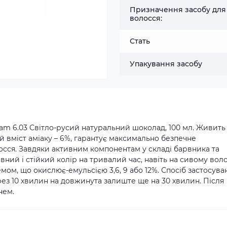
Призначення засобу для
волосся:
Стать
Упакування засобу
am 6.03 Світло-русий натуральний шоколад, 100 мл. Живить
й вміст аміаку – 6%, гарантує максимально безпечне
сся. Завдяки активним компонентам у складі барвника та
вний і стійкий колір на тривалий час, навіть на сивому воло
емом, що окислює-емульсією 3,6, 9 або 12%. Спосіб застосува
ерез 10 хвилин на довжинута залиште ще на 30 хвилин. Після
нем.