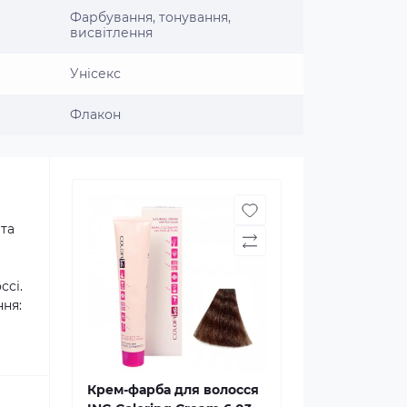
Фарбування, тонування,
висвітлення
Унісекс
Флакон
 та
ссі.
ння:
Крем-фарба для волосся