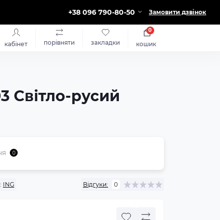
+38 096 790-80-50
Замовити дзвінок
0
порівняти
закладки
кабінет
кошик
03 Світло-русий
ня
0
:
ING
Відгуки:
0