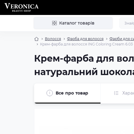
Каталог товарів
Волосся
Фарба для волосся
Фарби для с
Крем-фарба для волосся ING Coloring Cream 6.03
Крем-фарба для воло
натуральний шокола
Все про товар
Хара