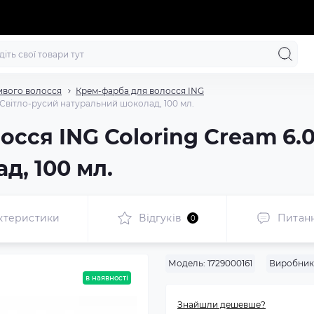
ивого волосся
Крем-фарба для волосся ING
 Світло-русий натуральний шоколад, 100 мл.
сся ING Coloring Cream 6.
д, 100 мл.
ктеристики
Відгуків
Питан
0
Модель:
1729000161
Виробник
в наявності
Знайшли дешевше?