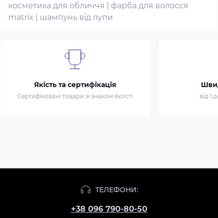
косметика для обличчя
|
фарба для волосся
matrix
|
шампунь від лупи
Якість та сертифікація
Шви
Сертифіковані товари зі знаком якості
від 1 
ТЕЛЕФОНИ:
+38 096 790-80-50