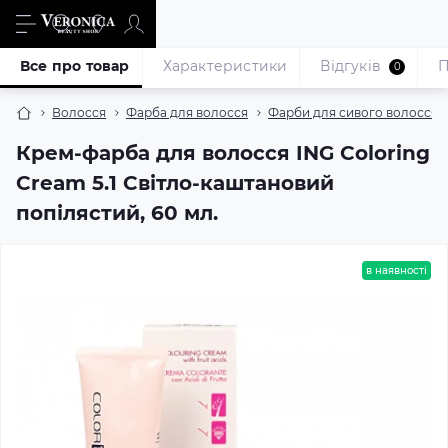
Все про товар
Характеристики
Відгуків
П
0
Волосся
Фарба для волосся
Фарби для сивого волосся
Крем-фарба для волосся ING Coloring
Cream 5.1 Світло-каштановий
попілястий, 60 мл.
в наявності