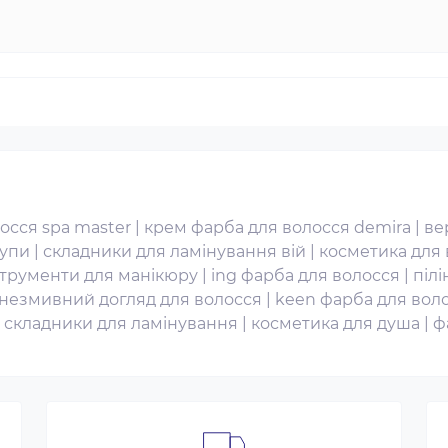
осся spa master
|
крем фарба для волосся demira
|
ве
лупи
|
складники для ламінування вій
|
косметика для
струменти для манікюру
|
ing фарба для волосся
|
пілі
незмивний догляд для волосся
|
keen фарба для вол
|
складники для ламінування
|
косметика для душа
|
ф