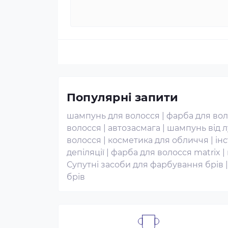
Популярні запити
шампунь для волосся
|
фарба для вол
волосся
|
автозасмага
|
шампунь від 
волосся
|
косметика для обличчя
|
ін
депіляції
|
фарба для волосся matrix
|
Супутні засоби для фарбування брів
брів