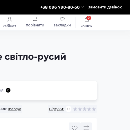
+38 096 790-80-50
Замовити дзвінок
0
порівняти
закладки
кабінет
кошик
е світло-русий
ня
0
ник:
Inebrya
Відгуки:
0