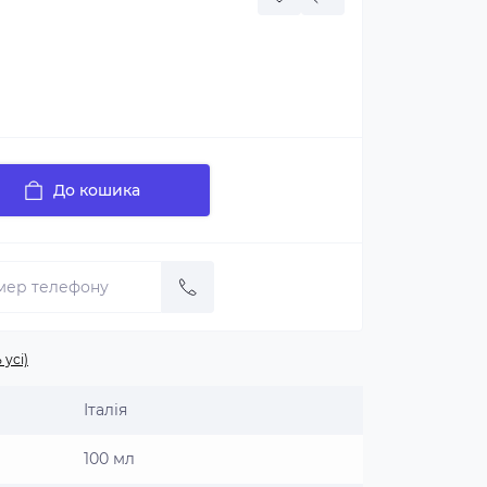
До кошика
 усі)
Італія
100 мл