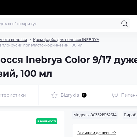
ивого волосся
Крем-фарба для волосся INEBRYA
світло-русий попелясто-коричневий, 100 мл
сся Inebrya Color 9/17 дуж
ий, 100 мл
ктеристики
Відгуків
Питан
0
Модель:
8033219162314
Вироб
в наявності
Знайшли дешевше?