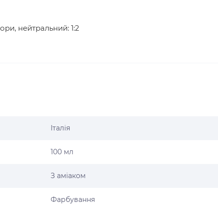
ри, нейтральний: 1:2
Італія
100 мл
З аміаком
Фарбування