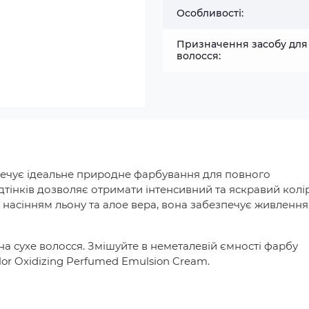
Особливості:
Призначення засобу для
волосся:
печує ідеальне природне фарбування для повного
тінків дозволяє отримати інтенсивний та яскравий колір
 насінням льону та алое вера, вона забезпечує живлення
на сухе волосся. Змішуйте в неметалевій ємності фарбу
lor Oxidizing Perfumed Emulsion Cream.