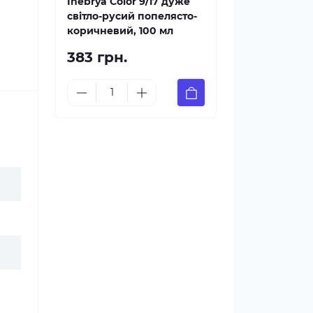
Inebrya Color 9/17 дуже
світло-русий попелясто-
коричневий, 100 мл
383 грн.