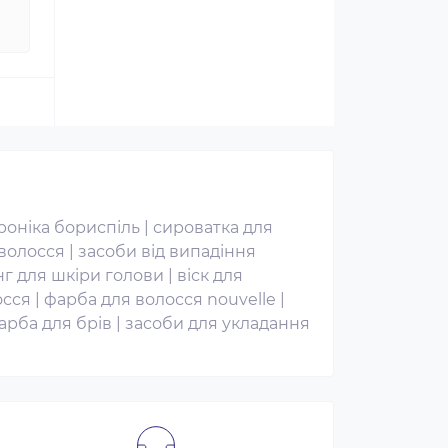
роніка бориспіль
|
сироватка для
 волосся
|
засоби від випадіння
нг для шкіри голови
|
віск для
осся
|
фарба для волосся nouvelle
|
арба для брів
|
засоби для укладання