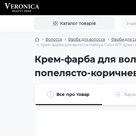
Каталог товарів
Волосся
Фарба для волосся
Фарби для с
Крем-фарба для волосся Inebrya Color 9/17 дуже 
Крем-фарба для воло
попелясто-коричнев
Все про товар
Хара