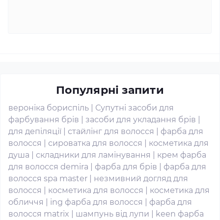
Популярні запити
вероніка бориспіль
|
Супутні засоби для
фарбування брів
|
засоби для укладання брів
|
для депіляції
|
стайлінг для волосся
|
фарба для
волосся
|
сироватка для волосся
|
косметика для
душа
|
складники для ламінування
|
крем фарба
для волосся demira
|
фарба для брів
|
фарба для
волосся spa master
|
незмивний догляд для
волосся
|
косметика для волосся
|
косметика для
обличчя
|
ing фарба для волосся
|
фарба для
волосся matrix
|
шампунь від лупи
|
keen фарба