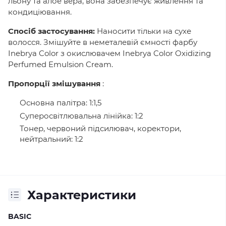
льону та алое вера, вона забезпечує живлення та
кондиціювання.
Спосіб застосування:
Наносити тільки на сухе
волосся. Змішуйте в неметалевій ємності фарбу
Inebrya Color з окислювачем Inebrya Color Oxidizing
Perfumed Emulsion Cream.
Пропорції змішування
:
Основна палітра: 1:1,5
Суперосвітлювальна лінійка: 1:2
Тонер, червоний підсилювач, коректори,
нейтральний: 1:2
Характеристики
BASIC