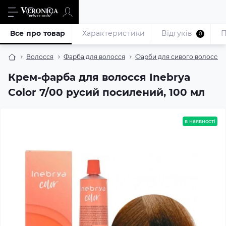
Все про товар
Характеристики
Відгуків
П
0
Волосся
Фарба для волосся
Фарби для сивого волосся
Крем-фарба для волосся Inebrya
Color 7/00 русий посилений, 100 мл
в наявності