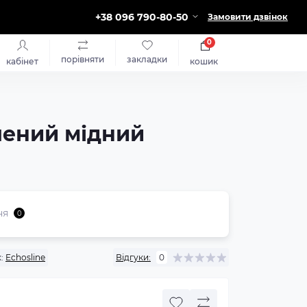
+38 096 790-80-50
Замовити дзвінок
0
порівняти
закладки
кабінет
кошик
чений мідний
ня
0
:
Echosline
Відгуки:
0