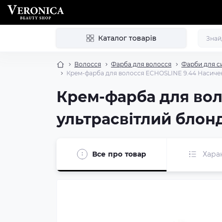
Каталог товарів
Волосся
Фарба для волосся
Фарби для с
Крем-фарба для волосся ECHOSLINE 9.44 Насичен
Крем-фарба для вол
ультрасвітлий блонд
Все про товар
Хара