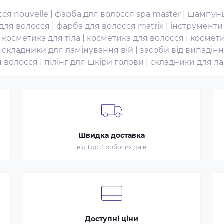
ся nouvelle
|
фарба для волосся spa master
|
шампунь
для волосся
|
фарба для волосся matrix
|
інструменти
|
косметика для тіла
|
косметика для волосся
|
космети
|
складники для ламінування вій
|
засоби від випадін
я волосся
|
пілінг для шкіри голови
|
складники для л
Швидка доставка
від 1 до 3 робочих днів
Доступні ціни