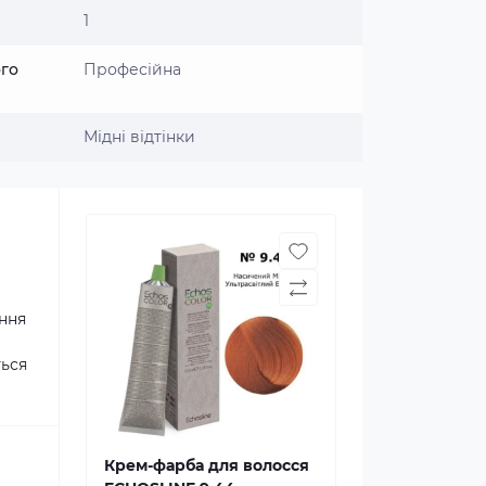
1
ого
Професійна
Мідні відтінки
ання
ться
Крем-фарба для волосся