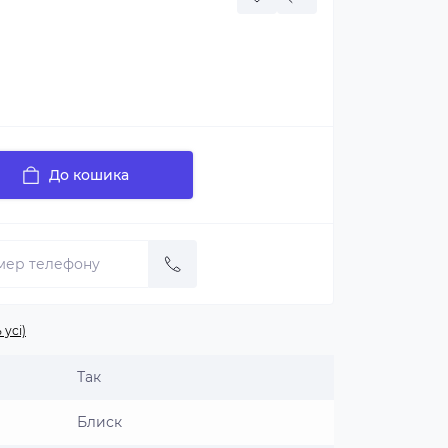
До кошика
 усі)
Так
Блиск