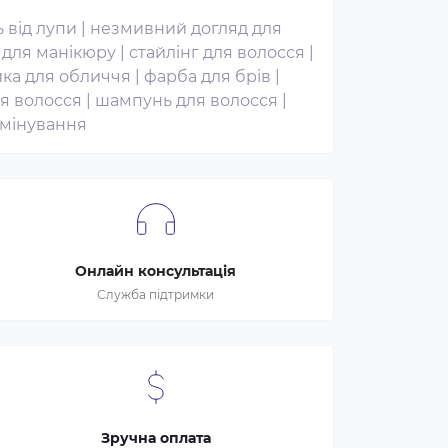
 від лупи
|
незмивний догляд для
 для манікюру
|
стайлінг для волосся
|
ка для обличчя
|
фарба для брів
|
ня волосся
|
шампунь для волосся
|
амінування
Онлайн консультація
Служба підтримки
Зручна оплата