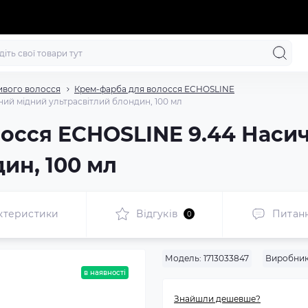
ивого волосся
Крем-фарба для волосся ECHOSLINE
ий мідний ультрасвітлий блондин, 100 мл
осся ECHOSLINE 9.44 Наси
ин, 100 мл
ктеристики
Відгуків
Питан
0
Модель:
1713033847
Виробник
в наявності
Знайшли дешевше?