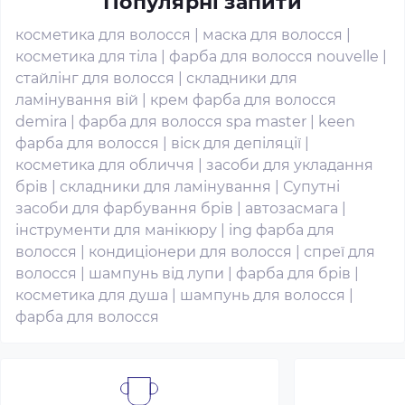
Популярні запити
косметика для волосся
|
маска для волосся
|
косметика для тіла
|
фарба для волосся nouvelle
|
стайлінг для волосся
|
складники для
ламінування вій
|
крем фарба для волосся
demira
|
фарба для волосся spa master
|
keen
фарба для волосся
|
віск для депіляції
|
косметика для обличчя
|
засоби для укладання
брів
|
складники для ламінування
|
Супутні
засоби для фарбування брів
|
автозасмага
|
інструменти для манікюру
|
ing фарба для
волосся
|
кондиціонери для волосся
|
спреї для
волосся
|
шампунь від лупи
|
фарба для брів
|
косметика для душа
|
шампунь для волосся
|
фарба для волосся