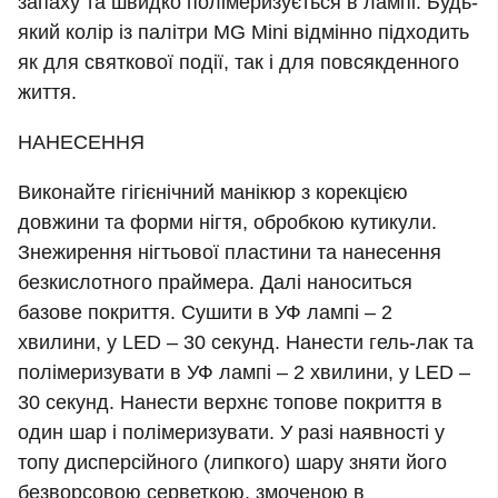
запаху та швидко полімеризується в лампі. Будь-
який колір із палітри MG Mini відмінно підходить
як для святкової події, так і для повсякденного
життя.
НАНЕСЕННЯ
Виконайте гігієнічний манікюр з корекцією
довжини та форми нігтя, обробкою кутикули.
Знежирення нігтьової пластини та нанесення
безкислотного праймера. Далі наноситься
базове покриття. Сушити в УФ лампі – 2
хвилини, у LED – 30 секунд. Нанести гель-лак та
полімеризувати в УФ лампі – 2 хвилини, у LED –
30 секунд. Нанести верхнє топове покриття в
один шар і полімеризувати. У разі наявності у
топу дисперсійного (липкого) шару зняти його
безворсовою серветкою, змоченою в