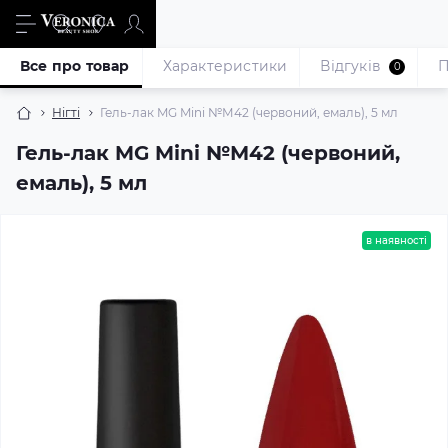
Все про товар
Характеристики
Відгуків
П
0
Нігті
Гель-лак MG Mini №М42 (червоний, емаль), 5 мл
Гель-лак MG Mini №М42 (червоний,
емаль), 5 мл
в наявності