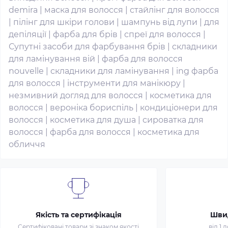
demira
|
маска для волосся
|
стайлінг для волосся
|
пілінг для шкіри голови
|
шампунь від лупи
|
для
депіляції
|
фарба для брів
|
спреї для волосся
|
Супутні засоби для фарбування брів
|
складники
для ламінування вій
|
фарба для волосся
nouvelle
|
складники для ламінування
|
ing фарба
для волосся
|
інструменти для манікюру
|
незмивний догляд для волосся
|
косметика для
волосся
|
вероніка бориспіль
|
кондиціонери для
волосся
|
косметика для душа
|
сироватка для
волосся
|
фарба для волосся
|
косметика для
обличчя
Якість та сертифікація
Шви
Сертифіковані товари зі знаком якості
від 1 