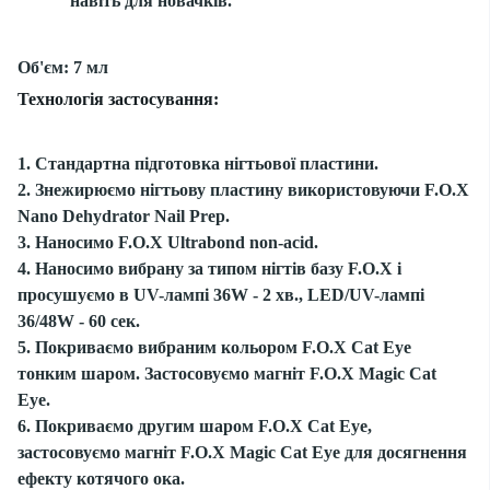
навіть для новачків.
Об'єм: 7 мл
Технологія застосування:
1. Стандартна підготовка нігтьової пластини.
2. Знежирюємо нігтьову пластину використовуючи F.O.X
Nano Dehydrator Nail Prep.
3. Наносимо F.O.X Ultrabond non-acid.
4. Наносимо вибрану за типом нігтів базу F.O.X і
просушуємо в UV-лампі 36W - 2 хв., LED/UV-лампі
36/48W - 60 сек.
5. Покриваємо вибраним кольором F.O.X Cat Eye
тонким шаром. Застосовуємо магніт F.O.X Magic Cat
Eye.
6. Покриваємо другим шаром F.O.X Cat Eye,
застосовуємо магніт F.O.X Magic Cat Eye для досягнення
ефекту котячого ока.