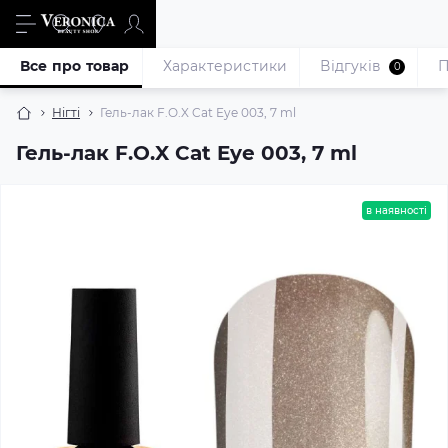
Все про товар
Характеристики
Відгуків
П
0
Нігті
Гель-лак F.O.X Cat Eye 003, 7 ml
Гель-лак F.O.X Cat Eye 003, 7 ml
в наявності