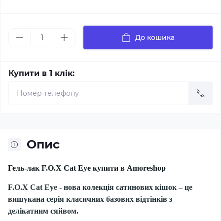
До кошика
Купити в 1 клік:
Опис
Гель-лак F.O.X Cat Eye купити в Amoreshop
F.O.X Cat Eye - нова колекція сатинових кішок – це
вишукана серія класичних базових відтінків з
делікатним сяйвом.