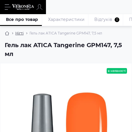
Все про товар
Характеристики
Відгуків
П
0
Нігті
Гель лак ATICA Tangerine GPM147, 7,5 мл
Гель лак ATICA Tangerine GPM147, 7,5
мл
в наявності