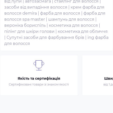
від лупи
|
автозасмага
|
стайлінг для волосся
|
засоби від випадіння волосся
|
крем фарба для
волосся demira
|
фарба для волосся
|
фарба для
волосся spa master
|
шампунь для волосся
|
вероніка бориспіль
|
косметика для волосся
|
пілінг для шкіри голови
|
косметика для обличчя
|
Супутні засоби для фарбування брів
|
ing фарба
для волосся
Якість та сертифікація
Шви
Сертифіковані товари зі знаком якості
від 1 