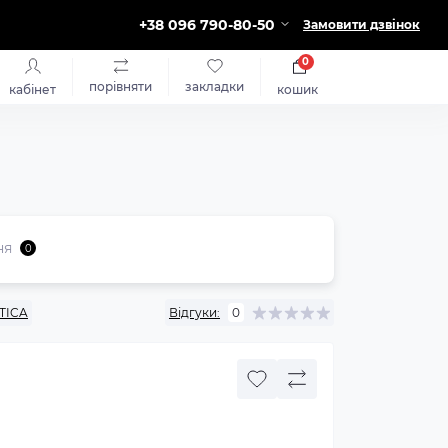
+38 096 790-80-50
Замовити дзвінок
0
порівняти
закладки
кабінет
кошик
ня
0
TICA
Відгуки:
0