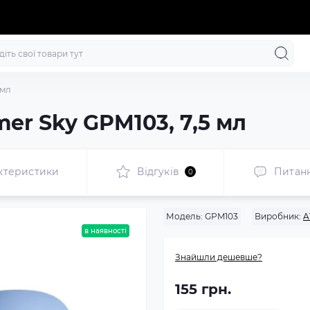
 мл
er Sky GPM103, 7,5 мл
ктеристики
Відгуків
Питан
0
Модель:
GPM103
Виробник:
A
в наявності
Знайшли дешевше?
155 грн.