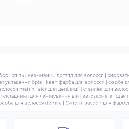
 бориспіль
|
незмивний догляд для волосся
|
сироватк
ля укладання брів
|
keen фарба для волосся
|
фарба дл
волосся matrix
|
віск для депіляції
|
стайлінг для волос
|
складники для ламінування вій
|
автозасмага
|
шамп
фарба для волосся demira
|
Супутні засоби для фарбу