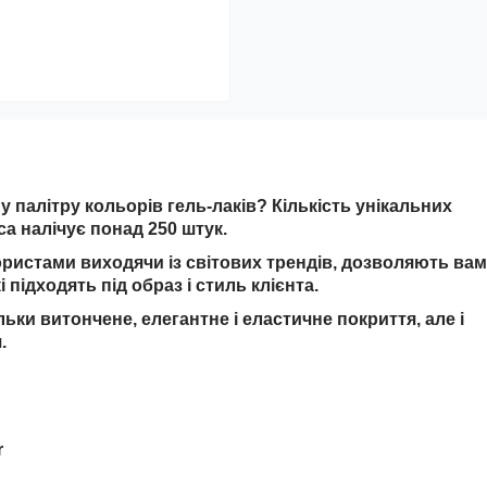
 палітру кольорів гель-лаків? Кількість унікальних
ca налічує понад 250 штук.
ористами виходячи із світових трендів, дозволяють вам
 підходять під образ і стиль клієнта.
льки витончене, елегантне і еластичне покриття, але і
.
r