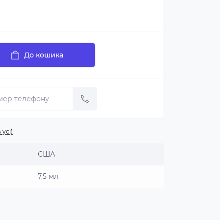
До кошика
 усі)
США
7,5 мл