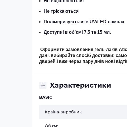
Не відколюються
Не тріскаються
Полімеризуються в UV/LED лампах
Доступні в об’ємі 7,5 та 15 мл.
Оформити замовлення гель-лаків Atica
дані, вибирайте спосіб доставки: сам
дверей і вже через пару днів нові відт
Характеристики
BASIC
Країна-виробник
Об'єм: