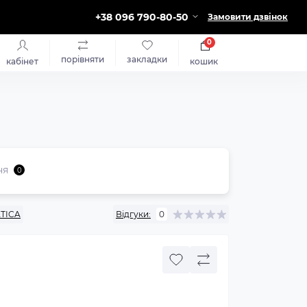
+38 096 790-80-50
Замовити дзвінок
0
порівняти
закладки
кабінет
кошик
ня
0
TICA
Відгуки:
0