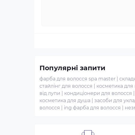
Популярні запити
фарба для волосся spa master
|
склад
стайлінг для волосся
|
косметика для
від лупи
|
кондиціонери для волосся
косметика для душа
|
засоби для укла
волосся
|
ing фарба для волосся
|
нез