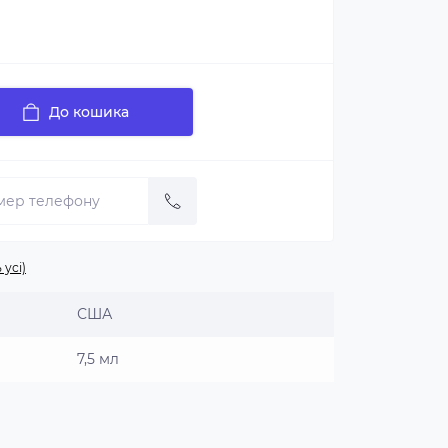
До кошика
 усі)
США
7,5 мл