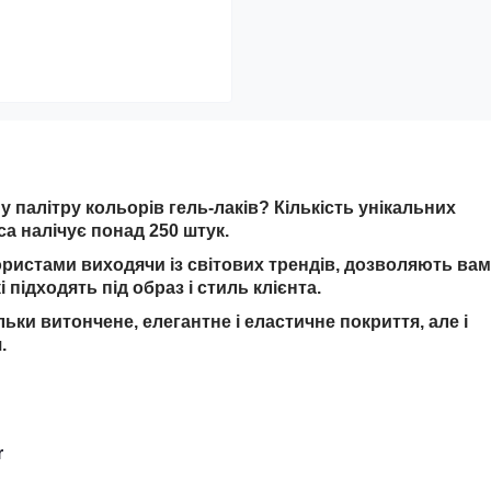
 палітру кольорів гель-лаків? Кількість унікальних
ca налічує понад 250 штук.
ористами виходячи із світових трендів, дозволяють вам
 підходять під образ і стиль клієнта.
льки витончене, елегантне і еластичне покриття, але і
.
r