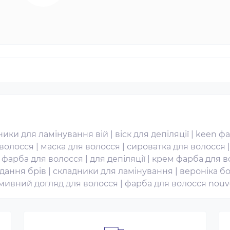
ники для ламінування вій
|
віск для депіляції
|
keen фа
 волосся
|
маска для волосся
|
сироватка для волосся
|
фарба для волосся
|
для депіляції
|
крем фарба для в
дання брів
|
складники для ламінування
|
вероніка б
мивний догляд для волосся
|
фарба для волосся nouv