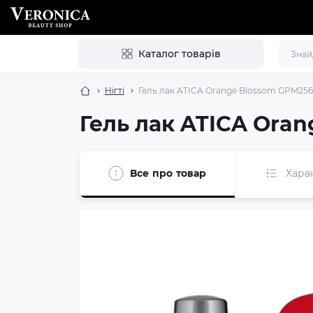
Каталог товарів
Нігті
Гель лак ATICA Orange Blossom GPM256,
Гель лак ATICA Oran
Все про товар
Хара