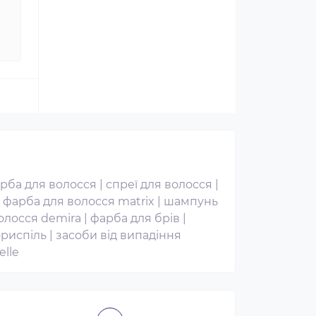
рба для волосся
|
спреї для волосся
|
|
фарба для волосся matrix
|
шампунь
олосся demira
|
фарба для брів
|
ориспіль
|
засоби від випадіння
elle