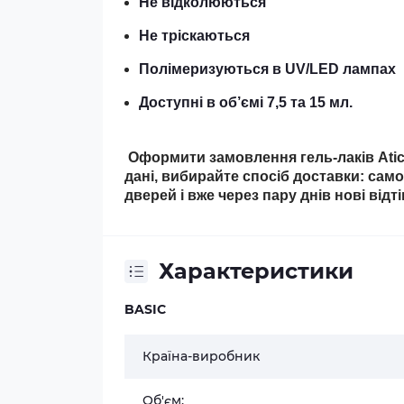
Не відколюються
Не тріскаються
Полімеризуються в UV/LED лампах
Доступні в об’ємі 7,5 та 15 мл.
Оформити замовлення гель-лаків Atica
дані, вибирайте спосіб доставки: сам
дверей і вже через пару днів нові відт
Характеристики
BASIC
Країна-виробник
Об'єм: