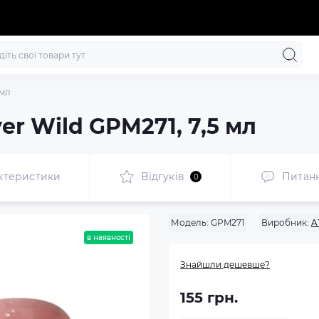
 мл
er Wild GPM271, 7,5 мл
ктеристики
Відгуків
Питан
0
Модель:
GPM271
Виробник:
A
в наявності
Знайшли дешевше?
155 грн.