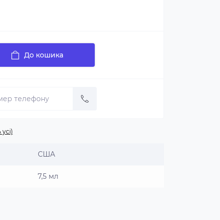
До кошика
 усі)
США
7,5 мл