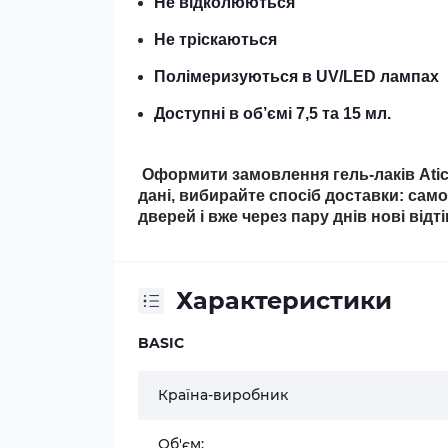
Не відколюються
Не тріскаються
Полімеризуються в UV/LED лампах
Доступні в об’ємі 7,5 та 15 мл.
Оформити замовлення гель-лаків Atica
дані, вибирайте спосіб доставки: сам
дверей і вже через пару днів нові відт
Характеристики
BASIC
Країна-виробник
Об'єм: