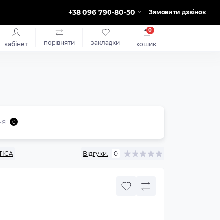
+38 096 790-80-50
Замовити дзвінок
0
порівняти
закладки
кабінет
кошик
ня
0
TICA
Відгуки:
0