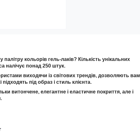
 палітру кольорів гель-лаків? Кількість унікальних
ca налічує понад 250 штук.
ористами виходячи із світових трендів, дозволяють вам
 підходять під образ і стиль клієнта.
льки витончене, елегантне і еластичне покриття, але і
.
r