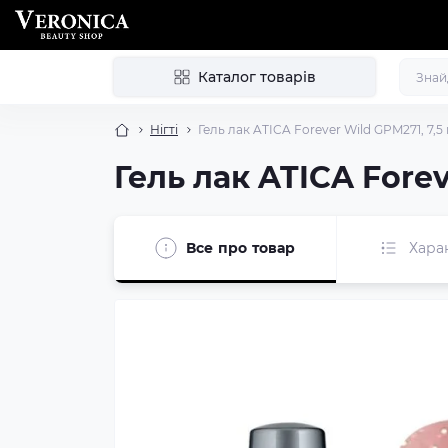
Каталог товарів
Нігті
Гель лак ATICA Forever Wild GPM271, 7,5
Гель лак ATICA Forev
Все про товар
Хара