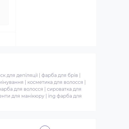
іск для депіляції
|
фарба для брів
|
мінування
|
косметика для волосся
|
фарба для волосся
|
сироватка для
енти для манікюру
|
ing фарба для