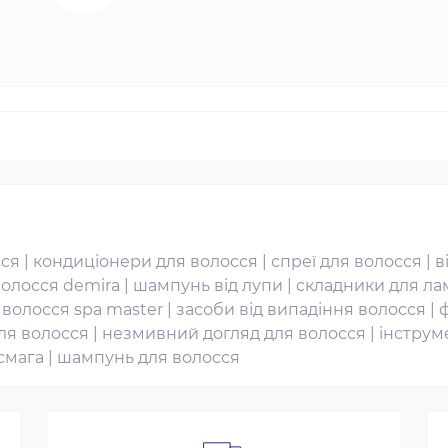
сся
|
кондиціонери для волосся
|
спреї для волосся
|
в
волосся demira
|
шампунь від лупи
|
складники для ла
 волосся spa master
|
засоби від випадіння волосся
|
ля волосся
|
незмивний догляд для волосся
|
інструм
смага
|
шампунь для волосся