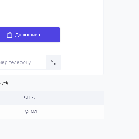
До кошика
 усі)
США
7,5 мл