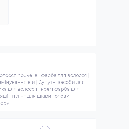
олосся nouvelle
|
фарба для волосся
|
амінування вій
|
Супутні засоби для
ка для волосся
|
крем фарба для
яції
|
пілінг для шкіри голови
|
кюру