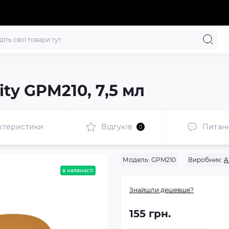
ity GPM210, 7,5 мл
ктеристики
Відгуків
Питан
0
Модель:
GPM210
Виробник:
A
в наявності
Знайшли дешевше?
155 грн.