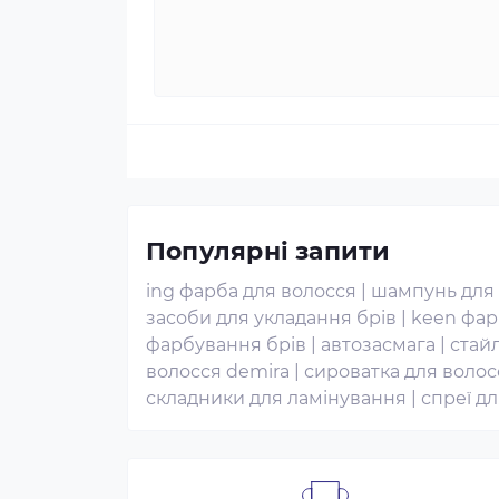
Популярні запити
ing фарба для волосся
|
шампунь для
засоби для укладання брів
|
keen фар
фарбування брів
|
автозасмага
|
стайл
волосся demira
|
сироватка для волос
складники для ламінування
|
спреї д