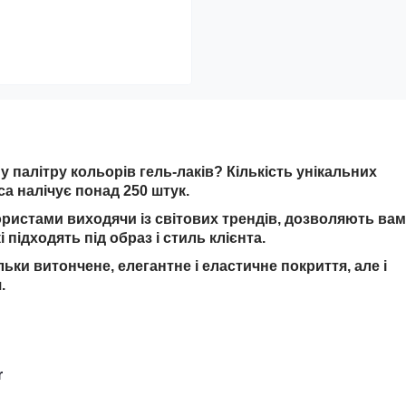
 палітру кольорів гель-лаків? Кількість унікальних
ca налічує понад 250 штук.
ористами виходячи із світових трендів, дозволяють вам
 підходять під образ і стиль клієнта.
льки витончене, елегантне і еластичне покриття, але і
.
r