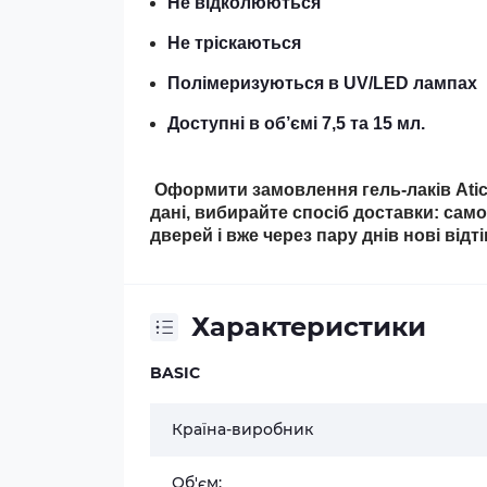
Не відколюються
Не тріскаються
Полімеризуються в UV/LED лампах
Доступні в об’ємі 7,5 та 15 мл.
Оформити замовлення гель-лаків Atica
дані, вибирайте спосіб доставки: сам
дверей і вже через пару днів нові відт
Характеристики
BASIC
Країна-виробник
Об'єм: