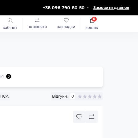
+38 096 790-80-50
Замовити дзвінок
0
порівняти
закладки
кабінет
кошик
ня
0
TICA
Відгуки:
0