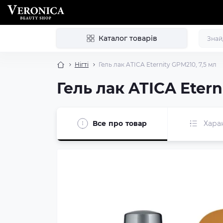
Каталог товарів
Нігті
Гель лак ATICA Eternity GPM210, 7,5 мл
Гель лак ATICA Etern
Все про товар
Хара