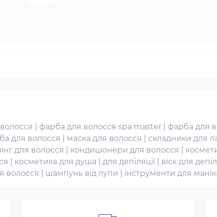
 волосся
|
фарба для волосся spa master
|
фарба для в
ба для волосся
|
маска для волосся
|
складники для л
інг для волосся
|
кондиціонери для волосся
|
космети
ся
|
косметика для душа
|
для депіляції
|
віск для депіл
ля волосся
|
шампунь від лупи
|
інструменти для мані