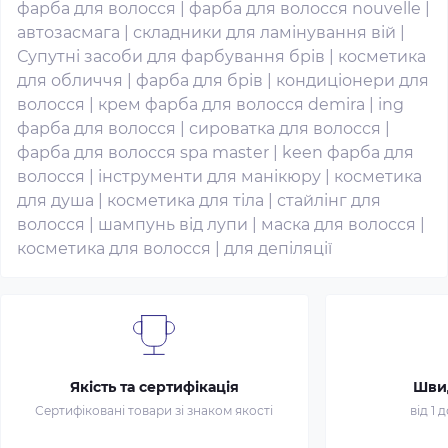
фарба для волосся
|
фарба для волосся nouvelle
|
автозасмага
|
складники для ламінування вій
|
Супутні засоби для фарбування брів
|
косметика
для обличчя
|
фарба для брів
|
кондиціонери для
волосся
|
крем фарба для волосся demira
|
ing
фарба для волосся
|
сироватка для волосся
|
фарба для волосся spa master
|
keen фарба для
волосся
|
інструменти для манікюру
|
косметика
для душа
|
косметика для тіла
|
стайлінг для
волосся
|
шампунь від лупи
|
маска для волосся
|
косметика для волосся
|
для депіляції
Якість та сертифікація
Шви
Сертифіковані товари зі знаком якості
від 1 