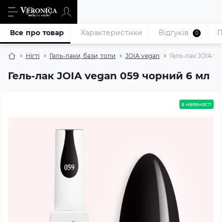
Все про товар
Характеристики
Відгуків
П
0
Нігті
Гель-лаки, бази, топи
JOIA vegan
Гель-лак JOIA ve
Гель-лак JOIA vegan 059 чорний 6 мл
в наявності