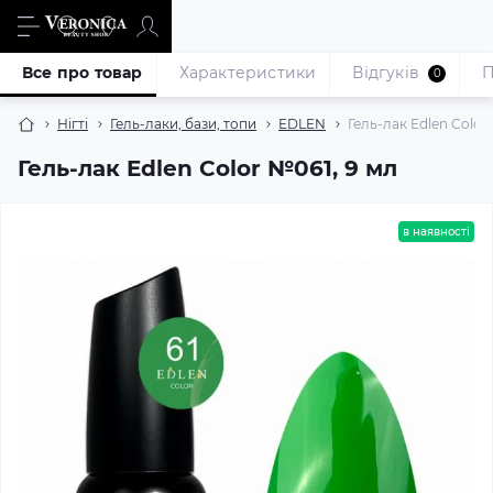
Все про товар
Характеристики
Відгуків
П
0
Нігті
Гель-лаки, бази, топи
EDLEN
Гель-лак Edlen Color
Гель-лак Edlen Color №061, 9 мл
в наявності