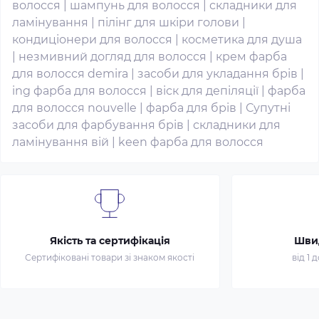
волосся
|
шампунь для волосся
|
складники для
ламінування
|
пілінг для шкіри голови
|
кондиціонери для волосся
|
косметика для душа
|
незмивний догляд для волосся
|
крем фарба
для волосся demira
|
засоби для укладання брів
|
ing фарба для волосся
|
віск для депіляції
|
фарба
для волосся nouvelle
|
фарба для брів
|
Супутні
засоби для фарбування брів
|
складники для
ламінування вій
|
keen фарба для волосся
Якість та сертифікація
Шви
Сертифіковані товари зі знаком якості
від 1 