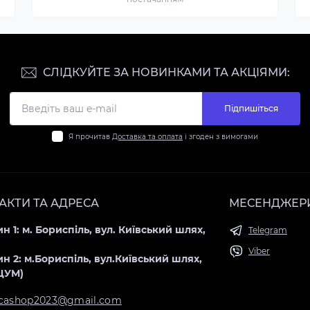
СЛІДКУЙТЕ ЗА НОВИНКАМИ ТА АКЦІЯМИ:
Підпишіться
Я прочитав
Доставка та оплата
і згоден з вимогами
АКТИ ТА АДРЕСА
МЕСЕНДЖЕР
н 1: м. Бориспіль, вул. Київський шлях,
Telegram
Viber
н 2: м.Бориспіль, вул.Київський шлях,
(ЦУМ)
icashop2023@gmail.com