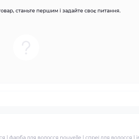
овар, станьте першим і задайте своє питання.
ся
|
фарба для волосся nouvelle
|
спреї для волосся
|
i