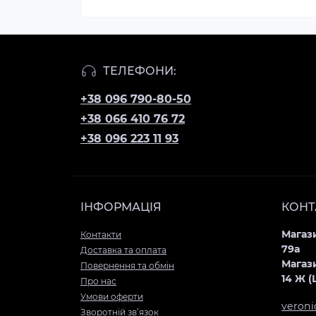
ТЕЛЕФОНИ:
+38 096 790-80-50
+38 066 410 76 72
+38 096 223 11 93
ІНФОРМАЦІЯ
КОНТ
Магази
Контакти
79а
Доставка та оплата
Магази
Повернення та обмін
14 Ж 
Про нас
Умови оферти
veron
Зворотній зв’язок