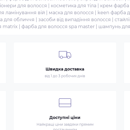
іонери для волосся
|
косметика для тіла
|
крем фарба 
ля ламінування вій
|
маска для волосся
|
keen фарба д
а для обличчя
|
засоби від випадіння волосся
|
стайлі
 matrix
|
фарба для волосся spa master
|
шампунь для
Швидка доставка
від 1 до 3 робочих днів
Доступні ціни
Найкращі ціни завдяки прямим
постачанням