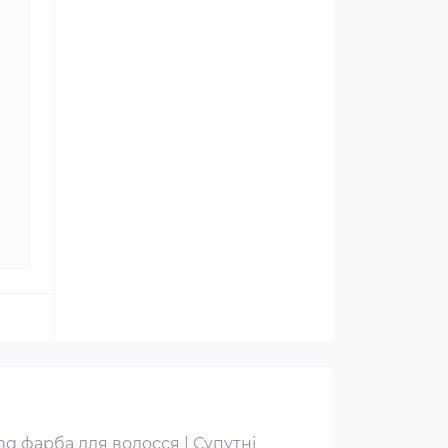
ng фарба для волосся
|
Супутні