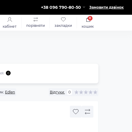
+38 096 790-80-50
Замовити дзвінок
0
порівняти
закладки
кабінет
кошик
ня
0
к:
Edlen
Відгуки:
0