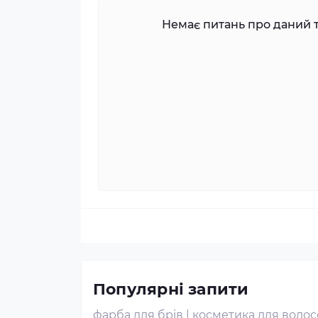
Немає питань про даний т
Популярні запити
фарба для брів
|
косметика для волос