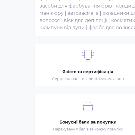
засоби для фарбування брів
|
кондиц
манікюру
|
автозасмага
|
складники д
волосся
|
віск для депіляції
|
косметик
шампунь від лупи
|
фарба для волосся
Якість та сертифікація
Сертифіковані товари зі знаком якості
Бонусні бали за покупки
Нарахування балів за кожну покупку