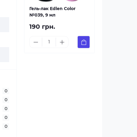
Гель-лак Edlen Color
№039, 9 мл
190 грн.
0
0
0
0
0