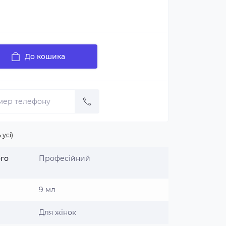
До кошика
 усі)
ого
Професійний
9 мл
Для жінок