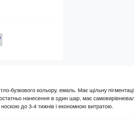
вітло-бузкового кольору, емаль. Має щільну пігментац
достатньо нанесення в один шар, має самовирівнювал
ю носкою до 3-4 тижнів і економною витратою.