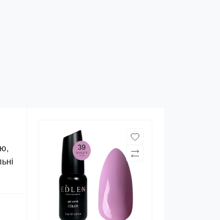
ію,
ьні