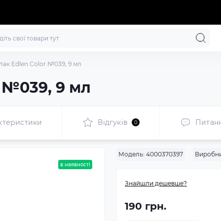
лак Edlen Color №039, 9 мл
r №039, 9 мл
ктеристики
Відгуків
Питан
0
Модель:
4000370397
Виробни
в наявності
Знайшли дешевше?
190 грн.