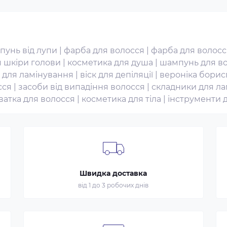
пунь від лупи
|
фарба для волосся
|
фарба для волосс
я шкіри голови
|
косметика для душа
|
шампунь для в
 для ламінування
|
віск для депіляції
|
вероніка борис
сся
|
засоби від випадіння волосся
|
складники для ла
ватка для волосся
|
косметика для тіла
|
інструменти 
Швидка доставка
від 1 до 3 робочих днів