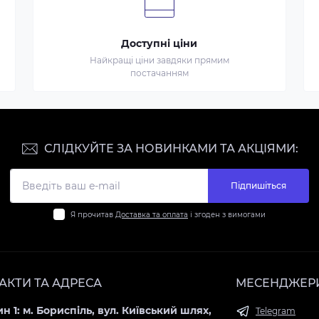
Доступні ціни
Найкращі ціни завдяки прямим
постачанням
СЛІДКУЙТЕ ЗА НОВИНКАМИ ТА АКЦІЯМИ:
Підпишіться
Я прочитав
Доставка та оплата
і згоден з вимогами
АКТИ ТА АДРЕСА
МЕСЕНДЖЕР
н 1: м. Бориспіль, вул. Київський шлях,
Telegram