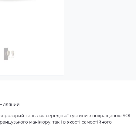
 – лляний
івпрозорий гель-лак середньої густини з покращеною SOFT
анцузького манікюру, так і в якості самостійного