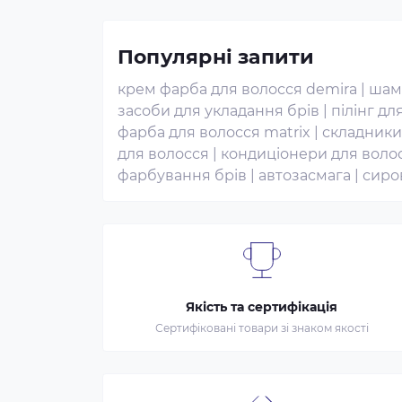
Популярні запити
крем фарба для волосся demira
|
шам
засоби для укладання брів
|
пілінг дл
фарба для волосся matrix
|
складники
для волосся
|
кондиціонери для воло
фарбування брів
|
автозасмага
|
сиро
Якість та сертифікація
Сертифіковані товари зі знаком якості