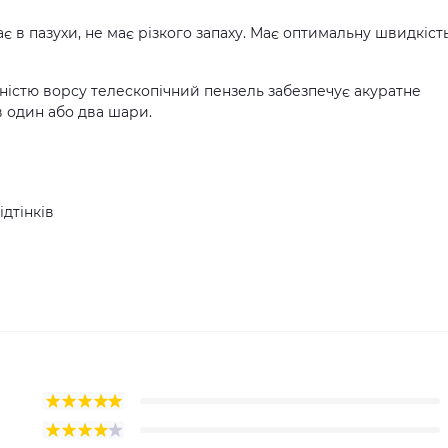
кає в пазухи, не має різкого запаху. Має оптимальну швидкіст
істю ворсу телескопічний пензель забезпечує акуратне
в один або два шари.
ідтінків