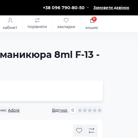
+38 096 790-80-50
Замовити дзвінок
0
порівняти
закладки
кабінет
кошик
маникюра 8ml F-13 -
ник:
Adore
Відгуки:
0