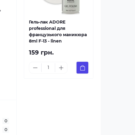
ь
Гель-лак ADORE
professional для
французького маникюра
8ml F-13 - linen
159 грн.
0
0