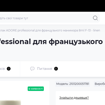
-лак ADORE professional для французького маникюра 8ml F-13 - linen
essional для французького 
ків
Питання
0
0
Модель:
2101200051781
Вироб
в наявності
Знайшли дешевше?