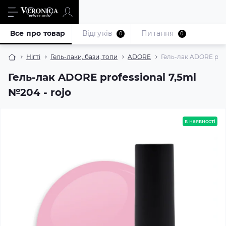
Все про товар
Відгуків
Питання
0
0
Нігті
Гель-лаки, бази, топи
ADORE
Гель-лак ADORE profe
Гель-лак ADORE professional 7,5ml
№204 - rojo
в наявності