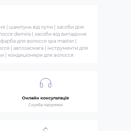
ня
|
шампунь від лупи
|
засоби для
лосся demira
|
засоби від випадіння
|
фарба для волосся spa master
|
осся
|
автозасмага
|
інструменти для
ви
|
кондиціонери для волосся
Онлайн консультація
Служба підтримки