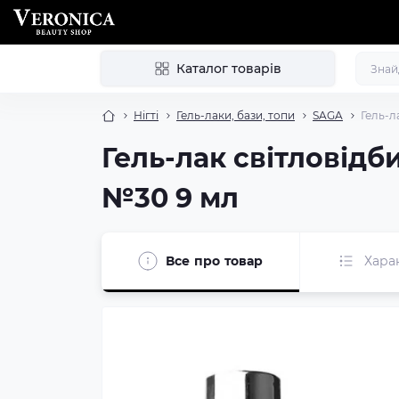
Каталог товарів
Нігті
Гель-лаки, бази, топи
SAGA
Гель-л
Гель-лак світловідб
№30 9 мл
Все про товар
Хара