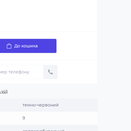
До кошика
 усі)
темно-червоний
9