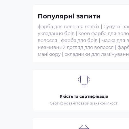
Популярні запити
фарба для волосся matrix
|
Супутні з
укладання брів
|
keen фарба для вол
волосся
|
фарба для брів
|
маска для 
незмивний догляд для волосся
|
фарб
манікюру
|
складники для ламінуванн
Якість та сертифікація
Сертифіковані товари зі знаком якості