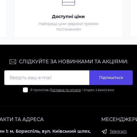
Доступні ціни
Найкращі ціни завдяки прямим
постачанням
СЛІДКУЙТЕ ЗА НОВИНКАМИ ТА АКЦІЯМИ:
Підпишіться
Я прочитав
Доставка та оплата
і згоден з вимогами
АКТИ ТА АДРЕСА
МЕСЕНДЖЕР
н 1: м. Бориспіль, вул. Київський шлях,
Telegram