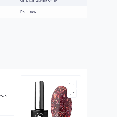
світловідбиваючий
Гель-лак
акож