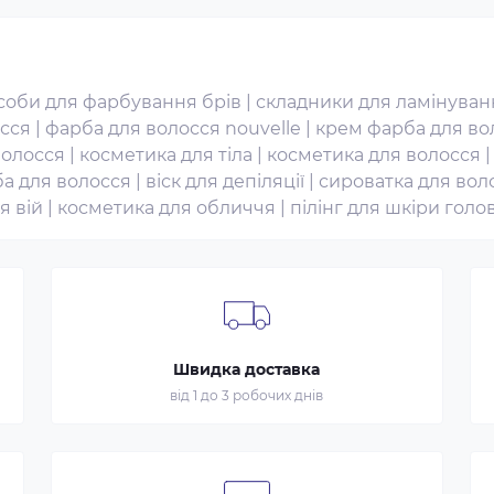
асоби для фарбування брів
|
складники для ламінуван
осся
|
фарба для волосся nouvelle
|
крем фарба для во
волосся
|
косметика для тіла
|
косметика для волосся
а для волосся
|
віск для депіляції
|
сироватка для вол
я вій
|
косметика для обличчя
|
пілінг для шкіри голо
Швидка доставка
від 1 до 3 робочих днів