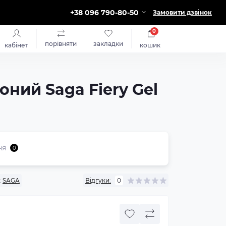
+38 096 790-80-50
Замовити дзвінок
0
порівняти
закладки
кабінет
кошик
оний Saga Fiery Gel
ня
0
:
SAGA
Відгуки:
0