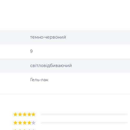
темно-червоний
9
світловідбиваючий
Гель-лак