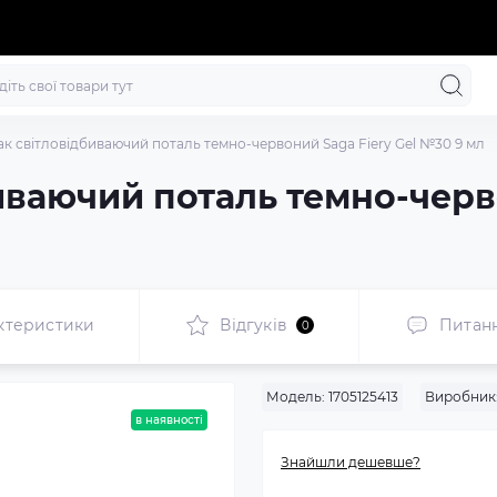
ак світловідбиваючий поталь темно-червоний Saga Fiery Gel №30 9 мл
иваючий поталь темно-черв
ктеристики
Відгуків
Питан
0
Модель:
1705125413
Виробник
в наявності
Знайшли дешевше?