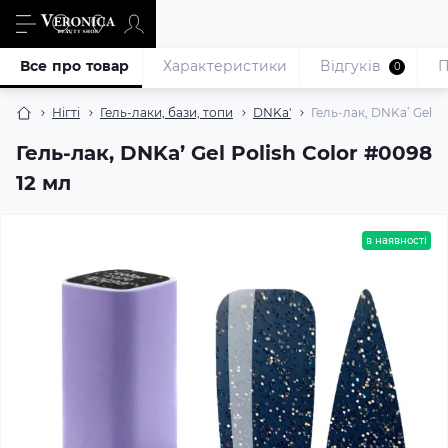
Все про товар
Характеристики
Відгуків
П
0
Нігті
Гель-лаки, бази, топи
DNKa'
Гель-лак, DNKa’ Gel Po
Гель-лак, DNKa’ Gel Polish Color #0098
12 мл
в наявності