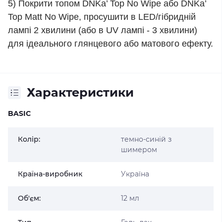
5) Покрити топом DNKa’ Top No Wipe або DNKa’
Top Matt No Wipe, просушити в LED/гібридній
лампі 2 хвилини (або в UV лампі - 3 хвилини)
для ідеального глянцевого або матового ефекту.
Характеристики
BASIC
Колір:
темно-синій з
шимером
Країна-виробник
Україна
Об'єм:
12 мл