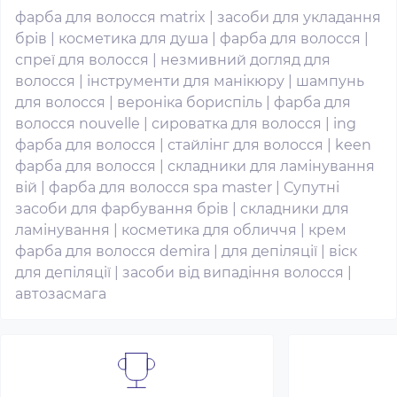
фарба для волосся matrix
|
засоби для укладання
брів
|
косметика для душа
|
фарба для волосся
|
спреї для волосся
|
незмивний догляд для
волосся
|
інструменти для манікюру
|
шампунь
для волосся
|
вероніка бориспіль
|
фарба для
волосся nouvelle
|
сироватка для волосся
|
ing
фарба для волосся
|
стайлінг для волосся
|
keen
фарба для волосся
|
складники для ламінування
вій
|
фарба для волосся spa master
|
Супутні
засоби для фарбування брів
|
складники для
ламінування
|
косметика для обличчя
|
крем
фарба для волосся demira
|
для депіляції
|
віск
для депіляції
|
засоби від випадіння волосся
|
автозасмага