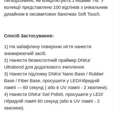
легкорозчинні, не конфліктують з іншими ТМ. У
колекції представлено 100 відтінків з унікальним
дизайном в оксамитових баночках Soft Touch.
Спосіб Застосування:
1) На забафлену поверхню нігтя нанести
знежирюючий засіб.
2) Нанести безкислотний праймер DNKa’
Ultrabond для додаткового зчеплення.
3) Нанести підложку DNKa’ Nano Base / Rubber
Base / Fiber Base, просушити у LED/гібридній
лампі — 60 секунд ( або в UV лампі - 2 хвилини).
4) Нанести DNKa’ Gel Polish, просушити у LED/
гібридній лампі 60 секунд (або в UV лампі - 2
хвилини).