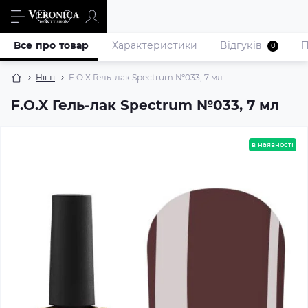
Все про товар
Характеристики
Відгуків
П
0
Нігті
F.O.X Гель-лак Spectrum №033, 7 мл
F.O.X Гель-лак Spectrum №033, 7 мл
в наявності