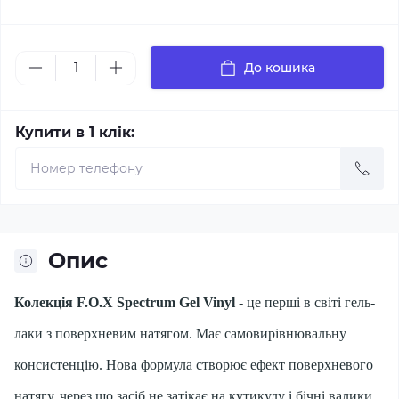
До кошика
Купити в 1 клік:
Опис
Колекція F.O.X Spectrum Gel Vinyl
- це перші в світі гель-
лаки з поверхневим натягом. Має самовирівнювальну
консистенцію. Нова формула створює ефект поверхневого
натягу, через що засіб не затікає на кутикулу і бічні валики.