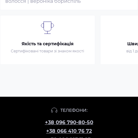
волосся
|
вероніка бориспіль
Якість та сертифікація
Шви
Сертифіковані товари зі знаком якості
від 1 
ТЕЛЕФОНИ:
+38 096 790-80-50
+38 066 410 76 72