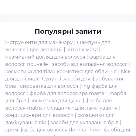
Популярні запити
інструменти для манікюру
|
шампунь для
волосся
|
для депіляції
|
автозасмага
|
незмивний догляд для волосся
|
фарба для
волосся nouvelle
|
засоби від випадіння волосся
|
косметика для тіла
|
косметика для обличчя
|
віск
для депіляції
|
Супутні засоби для фарбування
брів
|
сироватка для волосся
|
ing фарба для
волосся
|
фарба для волосся spa master
|
фарба
для брів
|
косметика для душа
|
фарба для
волосся matrix
|
складники для ламінування
|
кондиціонери для волосся
|
складники для
ламінування вій
|
засоби для укладання брів
|
крем фарба для волосся demira
|
keen фарба для